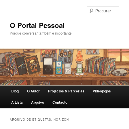
Saltar
Saltar
para
para
Procu
o
o
conteúdo
conteúdo
O Portal Pessoal
primário
secundário
Porque conversar também é importante
Menu
Blog
O Autor
Projectos & Parcerias
Videojogos
principal
A Lista
Arquivo
Contacto
ARQUIVO DE ETIQUETAS:
HORIZON