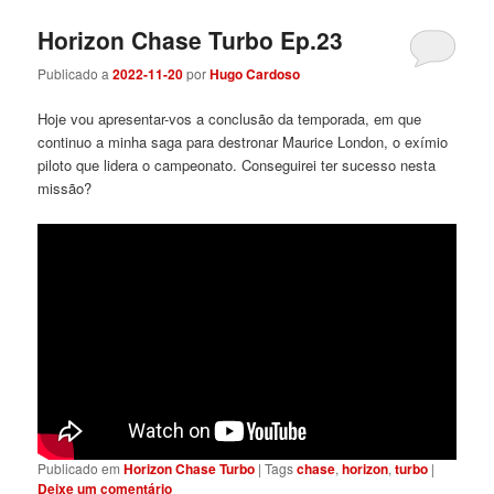
Horizon Chase Turbo Ep.23
Publicado a
2022-11-20
por
Hugo Cardoso
Hoje vou apresentar-vos a conclusão da temporada, em que
continuo a minha saga para destronar Maurice London, o exímio
piloto que lidera o campeonato. Conseguirei ter sucesso nesta
missão?
Publicado em
Horizon Chase Turbo
|
Tags
chase
,
horizon
,
turbo
|
Deixe um comentário