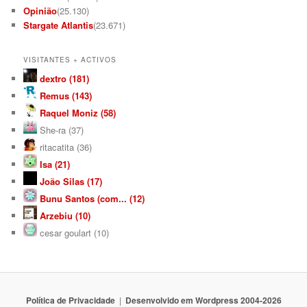
Opinião
(25.130)
Stargate Atlantis
(23.671)
VISITANTES + ACTIVOS
dextro (181)
Remus (143)
Raquel Moniz (58)
She-ra (37)
ritacatita (36)
Isa (21)
João Silas (17)
Bunu Santos (com... (12)
Arzebiu (10)
cesar goulart (10)
Política de Privacidade
Desenvolvido em Wordpress 2004-2026