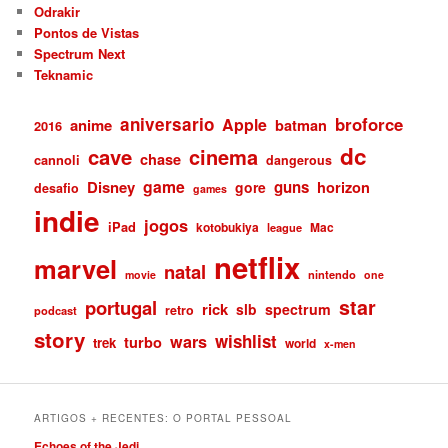
Odrakir
Pontos de Vistas
Spectrum Next
Teknamic
aniversario
broforce
Apple
anime
batman
2016
dc
cave
cinema
chase
cannoli
dangerous
game
Disney
guns
gore
horizon
desafio
games
indie
jogos
iPad
kotobukiya
Mac
league
netflix
marvel
natal
nintendo
movie
one
star
portugal
rick
slb
spectrum
retro
podcast
story
wishlist
wars
turbo
trek
world
x-men
ARTIGOS + RECENTES: O PORTAL PESSOAL
Echoes of the Jedi