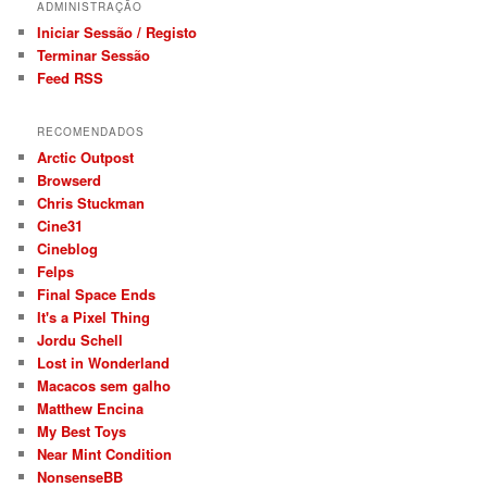
ADMINISTRAÇÃO
Iniciar Sessão / Registo
Terminar Sessão
Feed RSS
RECOMENDADOS
Arctic Outpost
Browserd
Chris Stuckman
Cine31
Cineblog
Felps
Final Space Ends
It's a Pixel Thing
Jordu Schell
Lost in Wonderland
Macacos sem galho
Matthew Encina
My Best Toys
Near Mint Condition
NonsenseBB