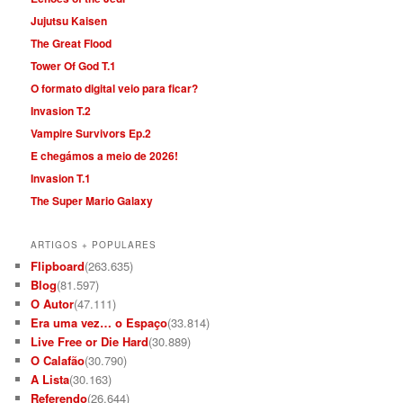
Jujutsu Kaisen
The Great Flood
Tower Of God T.1
O formato digital veio para ficar?
Invasion T.2
Vampire Survivors Ep.2
E chegámos a meio de 2026!
Invasion T.1
The Super Mario Galaxy
ARTIGOS + POPULARES
Flipboard
(263.635)
Blog
(81.597)
O Autor
(47.111)
Era uma vez… o Espaço
(33.814)
Live Free or Die Hard
(30.889)
O Calafão
(30.790)
A Lista
(30.163)
Referendo
(26.644)