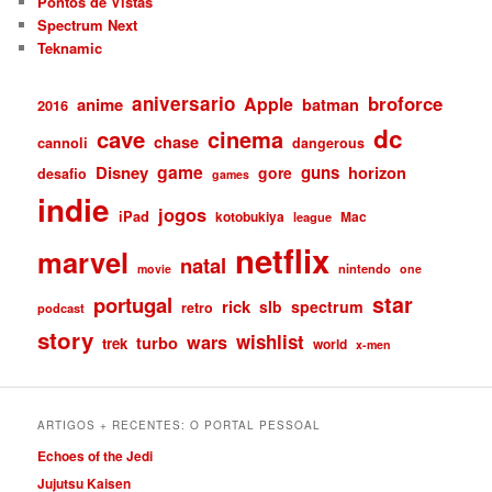
Pontos de Vistas
Spectrum Next
Teknamic
aniversario
broforce
Apple
anime
batman
2016
dc
cave
cinema
chase
cannoli
dangerous
game
Disney
guns
gore
horizon
desafio
games
indie
jogos
iPad
kotobukiya
Mac
league
netflix
marvel
natal
nintendo
movie
one
star
portugal
rick
slb
spectrum
retro
podcast
story
wishlist
wars
turbo
trek
world
x-men
ARTIGOS + RECENTES: O PORTAL PESSOAL
Echoes of the Jedi
Jujutsu Kaisen