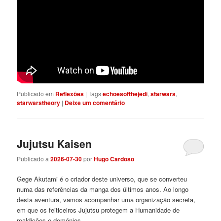
Publicado em
Reflexões
|
Tags
echoesofthejedi
,
starwars
,
starwarstheory
|
Deixe um comentário
Jujutsu Kaisen
Publicado a
2026-07-30
por
Hugo Cardoso
Gege Akutami é o criador deste universo, que se converteu
numa das referências da manga dos últimos anos. Ao longo
desta aventura, vamos acompanhar uma organização secreta,
em que os feiticeiros Jujutsu protegem a Humanidade de
maldições e demónios.