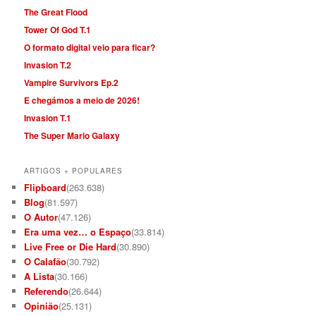
The Great Flood
Tower Of God T.1
O formato digital veio para ficar?
Invasion T.2
Vampire Survivors Ep.2
E chegámos a meio de 2026!
Invasion T.1
The Super Mario Galaxy
ARTIGOS + POPULARES
Flipboard
(263.638)
Blog
(81.597)
O Autor
(47.126)
Era uma vez… o Espaço
(33.814)
Live Free or Die Hard
(30.890)
O Calafão
(30.792)
A Lista
(30.166)
Referendo
(26.644)
Opinião
(25.131)