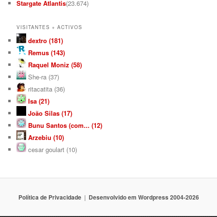
Stargate Atlantis
(23.674)
VISITANTES + ACTIVOS
dextro (181)
Remus (143)
Raquel Moniz (58)
She-ra (37)
ritacatita (36)
Isa (21)
João Silas (17)
Bunu Santos (com... (12)
Arzebiu (10)
cesar goulart (10)
Política de Privacidade
Desenvolvido em Wordpress 2004-2026