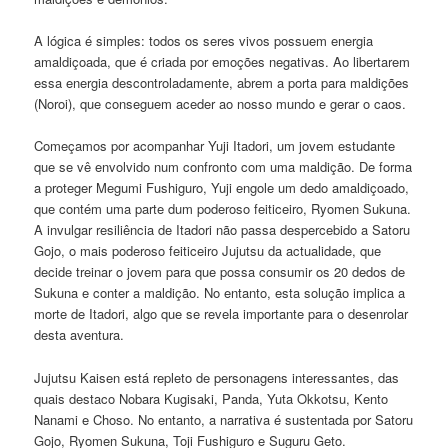
A lógica é simples: todos os seres vivos possuem energia
amaldiçoada, que é criada por emoções negativas. Ao libertarem
essa energia descontroladamente, abrem a porta para maldições
(Noroi), que conseguem aceder ao nosso mundo e gerar o caos.
Começamos por acompanhar Yuji Itadori, um jovem estudante
que se vê envolvido num confronto com uma maldição. De forma
a proteger Megumi Fushiguro, Yuji engole um dedo amaldiçoado,
que contém uma parte dum poderoso feiticeiro, Ryomen Sukuna.
A invulgar resiliência de Itadori não passa despercebido a Satoru
Gojo, o mais poderoso feiticeiro Jujutsu da actualidade, que
decide treinar o jovem para que possa consumir os 20 dedos de
Sukuna e conter a maldição. No entanto, esta solução implica a
morte de Itadori, algo que se revela importante para o desenrolar
desta aventura.
Jujutsu Kaisen está repleto de personagens interessantes, das
quais destaco Nobara Kugisaki, Panda, Yuta Okkotsu, Kento
Nanami e Choso. No entanto, a narrativa é sustentada por Satoru
Gojo, Ryomen Sukuna, Toji Fushiguro e Suguru Geto.