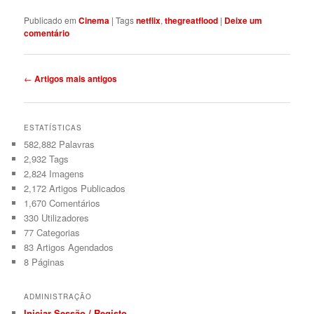
Publicado em
Cinema
|
Tags
netflix
,
thegreatflood
|
Deixe um
comentário
Navegação
←
Artigos mais antigos
de
artigos
ESTATÍSTICAS
582,882 Palavras
2,932
Tags
2,824
Imagens
2,172
Artigos Publicados
1,670
Comentários
330
Utilizadores
77
Categorias
83
Artigos Agendados
8
Páginas
ADMINISTRAÇÃO
Iniciar Sessão / Registo