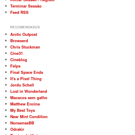
Terminar Sessão
Feed RSS
RECOMENDADOS
Arctic Outpost
Browserd
Chris Stuckman
Cine31
Cineblog
Felps
Final Space Ends
It's a Pixel Thing
Jordu Schell
Lost in Wonderland
Macacos sem galho
Matthew Encina
My Best Toys
Near Mint Condition
NonsenseBB
Odrakir