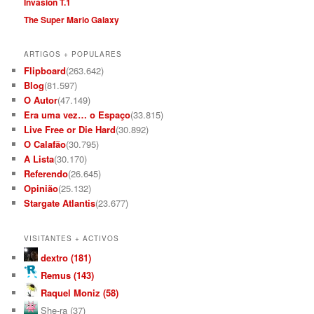
Invasion T.1
The Super Mario Galaxy
ARTIGOS + POPULARES
Flipboard
(263.642)
Blog
(81.597)
O Autor
(47.149)
Era uma vez… o Espaço
(33.815)
Live Free or Die Hard
(30.892)
O Calafão
(30.795)
A Lista
(30.170)
Referendo
(26.645)
Opinião
(25.132)
Stargate Atlantis
(23.677)
VISITANTES + ACTIVOS
dextro (181)
Remus (143)
Raquel Moniz (58)
She-ra (37)