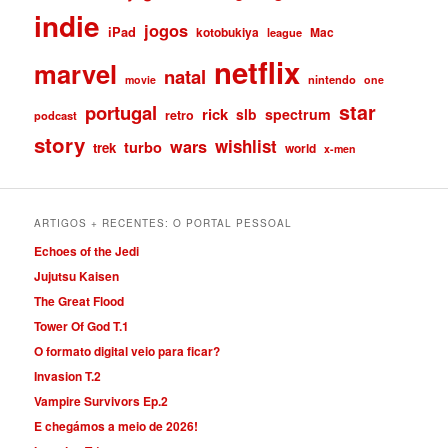
indie
jogos
iPad
kotobukiya
Mac
league
netflix
marvel
natal
nintendo
movie
one
star
portugal
rick
slb
spectrum
retro
podcast
story
wishlist
wars
turbo
trek
world
x-men
ARTIGOS + RECENTES: O PORTAL PESSOAL
Echoes of the Jedi
Jujutsu Kaisen
The Great Flood
Tower Of God T.1
O formato digital veio para ficar?
Invasion T.2
Vampire Survivors Ep.2
E chegámos a meio de 2026!