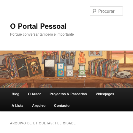
Saltar
Saltar
para
para
Procu
o
o
conteúdo
conteúdo
O Portal Pessoal
primário
secundário
Porque conversar também é importante
Menu
Blog
O Autor
Projectos & Parcerias
Videojogos
principal
A Lista
Arquivo
Contacto
ARQUIVO DE ETIQUETAS:
FELICIDADE