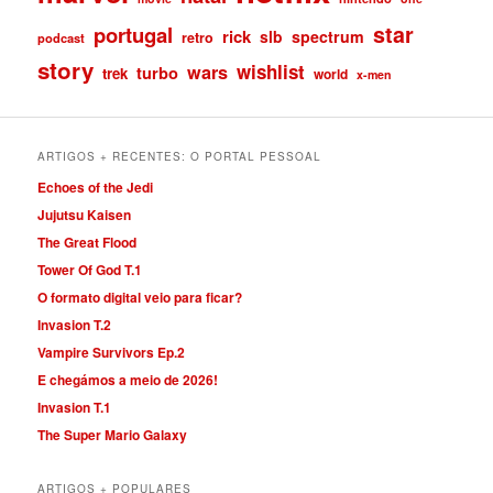
star
portugal
rick
slb
spectrum
retro
podcast
story
wishlist
wars
turbo
trek
world
x-men
ARTIGOS + RECENTES: O PORTAL PESSOAL
Echoes of the Jedi
Jujutsu Kaisen
The Great Flood
Tower Of God T.1
O formato digital veio para ficar?
Invasion T.2
Vampire Survivors Ep.2
E chegámos a meio de 2026!
Invasion T.1
The Super Mario Galaxy
ARTIGOS + POPULARES