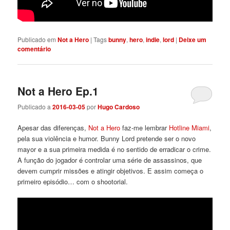
Publicado em
Not a Hero
|
Tags
bunny
,
hero
,
indie
,
lord
|
Deixe um
comentário
Not a Hero Ep.1
Publicado a
2016-03-05
por
Hugo Cardoso
Apesar das diferenças,
Not a Hero
faz-me lembrar
Hotline Miami
,
pela sua violência e humor. Bunny Lord pretende ser o novo
mayor e a sua primeira medida é no sentido de erradicar o crime.
A função do jogador é controlar uma série de assassinos, que
devem cumprir missões e atingir objetivos. E assim começa o
primeiro episódio… com o shootorial.