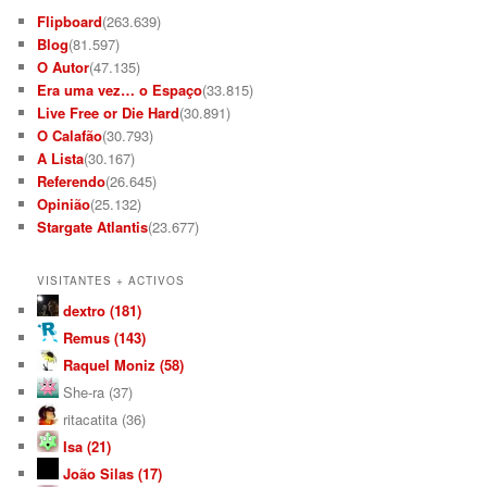
Flipboard
(263.639)
Blog
(81.597)
O Autor
(47.135)
Era uma vez… o Espaço
(33.815)
Live Free or Die Hard
(30.891)
O Calafão
(30.793)
A Lista
(30.167)
Referendo
(26.645)
Opinião
(25.132)
Stargate Atlantis
(23.677)
VISITANTES + ACTIVOS
dextro (181)
Remus (143)
Raquel Moniz (58)
She-ra (37)
ritacatita (36)
Isa (21)
João Silas (17)