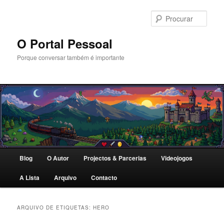
Saltar
Saltar
para
para
Procu
o
o
conteúdo
conteúdo
O Portal Pessoal
primário
secundário
Porque conversar também é importante
Menu
Blog
O Autor
Projectos & Parcerias
Videojogos
principal
A Lista
Arquivo
Contacto
ARQUIVO DE ETIQUETAS:
HERO