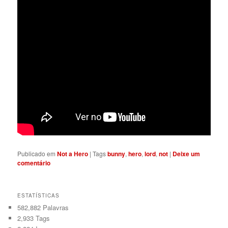
Publicado em
Not a Hero
|
Tags
bunny
,
hero
,
lord
,
not
|
Deixe um
comentário
ESTATÍSTICAS
582,882 Palavras
2,933
Tags