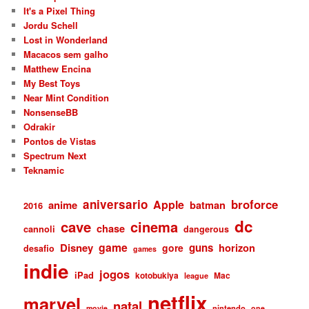
It's a Pixel Thing
Jordu Schell
Lost in Wonderland
Macacos sem galho
Matthew Encina
My Best Toys
Near Mint Condition
NonsenseBB
Odrakir
Pontos de Vistas
Spectrum Next
Teknamic
aniversario
broforce
Apple
anime
batman
2016
dc
cave
cinema
chase
cannoli
dangerous
game
Disney
guns
gore
horizon
desafio
games
indie
jogos
iPad
kotobukiya
Mac
league
netflix
marvel
natal
nintendo
movie
one