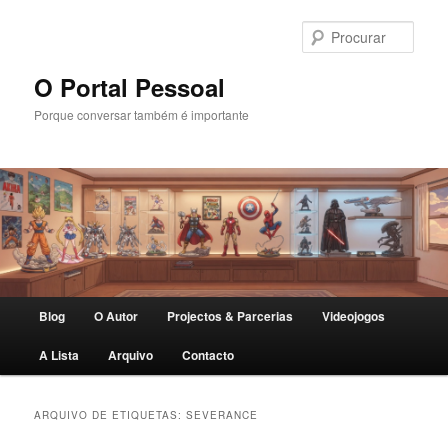
Saltar
Saltar
para
para
Procu
o
o
conteúdo
conteúdo
O Portal Pessoal
primário
secundário
Porque conversar também é importante
Menu
Blog
O Autor
Projectos & Parcerias
Videojogos
principal
A Lista
Arquivo
Contacto
ARQUIVO DE ETIQUETAS:
SEVERANCE