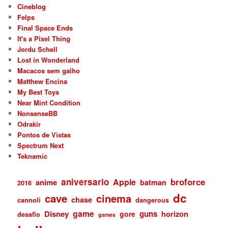
Cineblog
Felps
Final Space Ends
It's a Pixel Thing
Jordu Schell
Lost in Wonderland
Macacos sem galho
Matthew Encina
My Best Toys
Near Mint Condition
NonsenseBB
Odrakir
Pontos de Vistas
Spectrum Next
Teknamic
aniversario
broforce
Apple
anime
batman
2016
dc
cave
cinema
chase
cannoli
dangerous
game
Disney
guns
gore
horizon
desafio
games