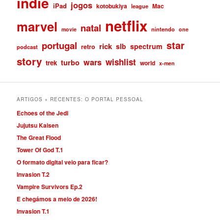
indie
jogos
iPad
kotobukiya
Mac
league
netflix
marvel
natal
nintendo
movie
one
star
portugal
rick
slb
spectrum
retro
podcast
story
wishlist
wars
turbo
trek
world
x-men
ARTIGOS + RECENTES: O PORTAL PESSOAL
Echoes of the Jedi
Jujutsu Kaisen
The Great Flood
Tower Of God T.1
O formato digital veio para ficar?
Invasion T.2
Vampire Survivors Ep.2
E chegámos a meio de 2026!
Invasion T.1