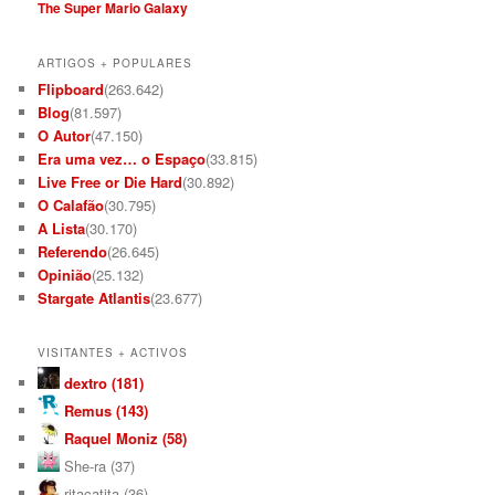
The Super Mario Galaxy
ARTIGOS + POPULARES
Flipboard
(263.642)
Blog
(81.597)
O Autor
(47.150)
Era uma vez… o Espaço
(33.815)
Live Free or Die Hard
(30.892)
O Calafão
(30.795)
A Lista
(30.170)
Referendo
(26.645)
Opinião
(25.132)
Stargate Atlantis
(23.677)
VISITANTES + ACTIVOS
dextro (181)
Remus (143)
Raquel Moniz (58)
She-ra (37)
ritacatita (36)