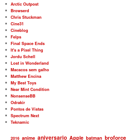
Arctic Outpost
Browserd
Chris Stuckman
Cine31
Cineblog
Felps
Final Space Ends
It's a Pixel Thing
Jordu Schell
Lost in Wonderland
Macacos sem galho
Matthew Encina
My Best Toys
Near Mint Condition
NonsenseBB
Odrakir
Pontos de Vistas
Spectrum Next
Teknamic
aniversario
broforce
Apple
anime
batman
2016