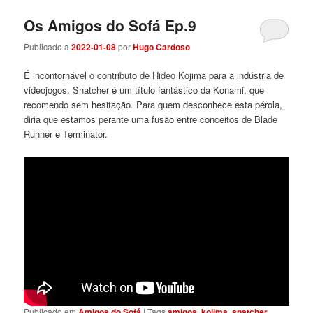
Os Amigos do Sofá Ep.9
Publicado a
2022-01-08
por
Hugo Cardoso
É incontornável o contributo de Hideo Kojima para a indústria de
videojogos. Snatcher é um título fantástico da Konami, que
recomendo sem hesitação. Para quem desconhece esta pérola,
diria que estamos perante uma fusão entre conceitos de Blade
Runner e Terminator.
Publicado em
Amigos do Sofá
|
Tags
amigos
,
kojima
,
snatcher
,