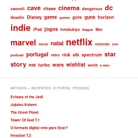
dc
cave
cinema
chase
cannoli
dangerous
game
Disney
guns
gore
horizon
desafio
games
indie
jogos
iPad
kotobukiya
Mac
league
netflix
marvel
natal
nintendo
movie
one
star
portugal
rick
slb
spectrum
retro
podcast
story
wishlist
wars
turbo
trek
world
x-men
ARTIGOS + RECENTES: O PORTAL PESSOAL
Echoes of the Jedi
Jujutsu Kaisen
The Great Flood
Tower Of God T.1
O formato digital veio para ficar?
Invasion T.2