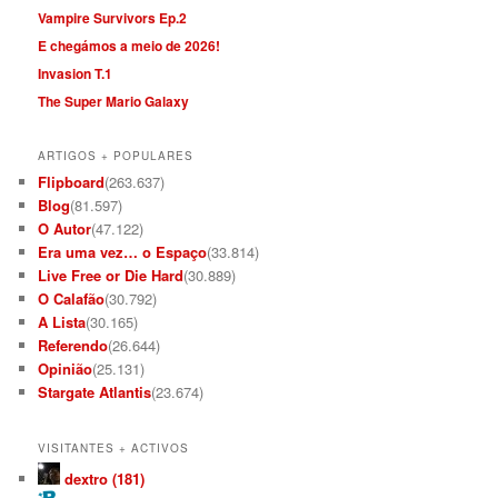
Vampire Survivors Ep.2
E chegámos a meio de 2026!
Invasion T.1
The Super Mario Galaxy
ARTIGOS + POPULARES
Flipboard
(263.637)
Blog
(81.597)
O Autor
(47.122)
Era uma vez… o Espaço
(33.814)
Live Free or Die Hard
(30.889)
O Calafão
(30.792)
A Lista
(30.165)
Referendo
(26.644)
Opinião
(25.131)
Stargate Atlantis
(23.674)
VISITANTES + ACTIVOS
dextro (181)