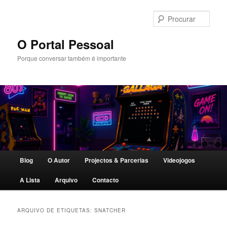
Saltar
Saltar
para
para
Procu
o
o
conteúdo
conteúdo
O Portal Pessoal
primário
secundário
Porque conversar também é importante
Menu
Blog
O Autor
Projectos & Parcerias
Videojogos
principal
A Lista
Arquivo
Contacto
ARQUIVO DE ETIQUETAS:
SNATCHER