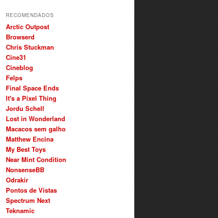
RECOMENDADOS
Arctic Outpost
Browserd
Chris Stuckman
Cine31
Cineblog
Felps
Final Space Ends
It's a Pixel Thing
Jordu Schell
Lost in Wonderland
Macacos sem galho
Matthew Encina
My Best Toys
Near Mint Condition
NonsenseBB
Odrakir
Pontos de Vistas
Spectrum Next
Teknamic