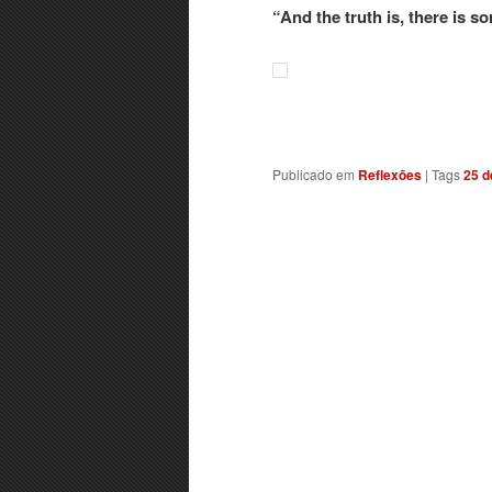
“And the truth is, there is s
Publicado em
Reflexões
|
Tags
25 d