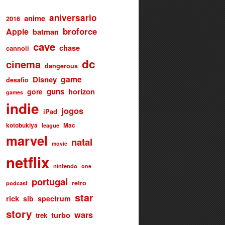
aniversario
anime
2016
broforce
Apple
batman
cave
chase
cannoli
dc
cinema
dangerous
game
Disney
desafio
guns
gore
horizon
games
indie
jogos
iPad
kotobukiya
Mac
league
marvel
natal
movie
netflix
nintendo
one
portugal
retro
podcast
star
rick
slb
spectrum
story
wars
turbo
trek