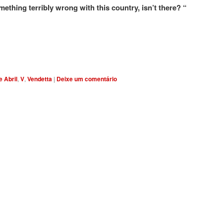
omething terribly wrong with this country, isn’t there? “
e Abril
,
V
,
Vendetta
|
Deixe um comentário