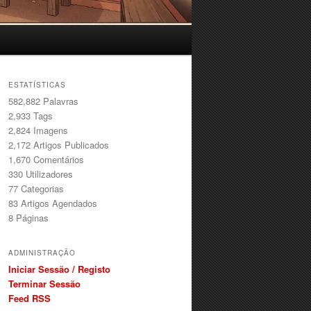
ESTATÍSTICAS
582,882 Palavras
2,933
Tags
2,824
Imagens
2,172
Artigos Publicados
1,670
Comentários
330
Utilizadores
77
Categorias
83
Artigos Agendados
8
Páginas
ADMINISTRAÇÃO
Iniciar Sessão / Registo
Terminar Sessão
Feed RSS