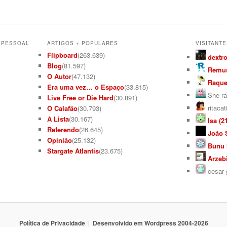
L PESSOAL
ARTIGOS + POPULARES
VISITANTE
Flipboard
(263.639)
dextro
Blog
(81.597)
Remus
O Autor
(47.132)
Raquel
Era uma vez… o Espaço
(33.815)
She-ra
Live Free or Die Hard
(30.891)
ritacat
O Calafão
(30.793)
A Lista
(30.167)
Isa (21
Referendo
(26.645)
João S
Opinião
(25.132)
Bunu S
Stargate Atlantis
(23.675)
Arzebi
cesar g
Política de Privacidade
Desenvolvido em Wordpress 2004-2026