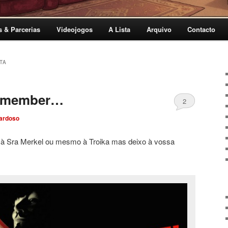
s & Parcerias
Videojogos
A Lista
Arquivo
Contacto
TA
emember…
2
ardoso
o à Sra Merkel ou mesmo à Troika mas deixo à vossa