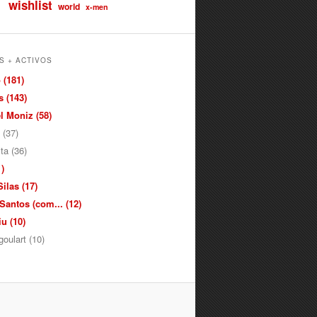
wishlist
world
x-men
S + ACTIVOS
 (181)
 (143)
 Moniz (58)
 (37)
ita (36)
)
ilas (17)
antos (com... (12)
u (10)
oulart (10)