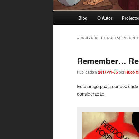
Menu
Blog
O Autor
Projecto
principal
ARQUIVO DE ETIQUETAS:
VENDET
Remember… R
Publicado a
2014-11-05
por
Hugo C
Este artigo podia ser dedicad
consideração.