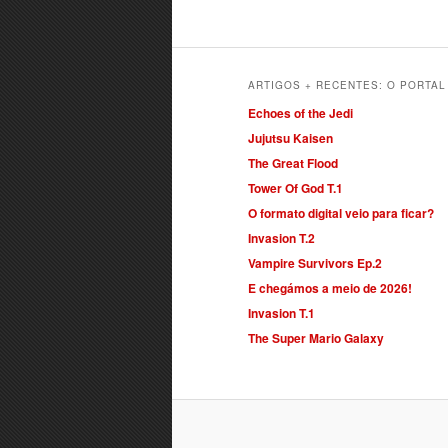
ARTIGOS + RECENTES: O PORTA
Echoes of the Jedi
Jujutsu Kaisen
The Great Flood
Tower Of God T.1
O formato digital veio para ficar?
Invasion T.2
Vampire Survivors Ep.2
E chegámos a meio de 2026!
Invasion T.1
The Super Mario Galaxy