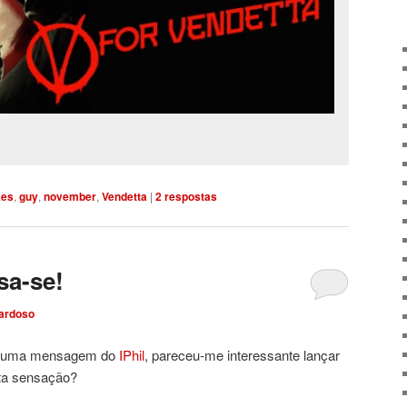
kes
,
guy
,
november
,
Vendetta
|
2
respostas
sa-se!
ardoso
ós uma mensagem do
IPhil
, pareceu-me interessante lançar
ta sensação?