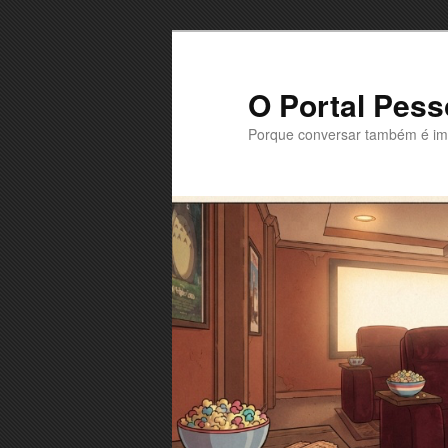
Saltar
Saltar
para
para
o
o
O Portal Pess
conteúdo
conteúdo
Porque conversar também é im
primário
secundário