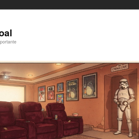
oal
portante