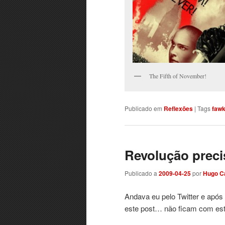
The Fifth of November!
Publicado em
Reflexões
|
Tags
faw
Revolução preci
Publicado a
2009-04-25
por
Hugo C
Andava eu pelo Twitter e ap
este post… não ficam com es