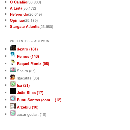
O Calafão
(30.803)
A Lista
(30.172)
Referendo
(26.649)
Opinião
(25.139)
Stargate Atlantis
(23.680)
VISITANTES + ACTIVOS
dextro (181)
Remus (143)
Raquel Moniz (58)
She-ra (37)
ritacatita (36)
Isa (21)
João Silas (17)
Bunu Santos (com... (12)
Arzebiu (10)
cesar goulart (10)