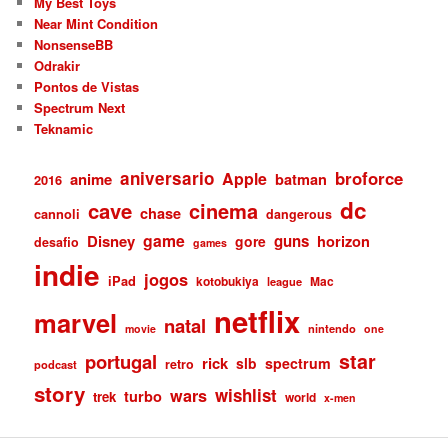
My Best Toys
Near Mint Condition
NonsenseBB
Odrakir
Pontos de Vistas
Spectrum Next
Teknamic
aniversario
broforce
Apple
anime
batman
2016
dc
cave
cinema
chase
cannoli
dangerous
game
Disney
guns
gore
horizon
desafio
games
indie
jogos
iPad
kotobukiya
Mac
league
netflix
marvel
natal
nintendo
movie
one
star
portugal
rick
slb
spectrum
retro
podcast
story
wishlist
wars
turbo
trek
world
x-men