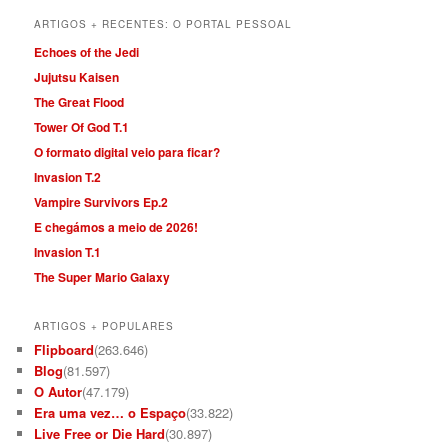
ARTIGOS + RECENTES: O PORTAL PESSOAL
Echoes of the Jedi
Jujutsu Kaisen
The Great Flood
Tower Of God T.1
O formato digital veio para ficar?
Invasion T.2
Vampire Survivors Ep.2
E chegámos a meio de 2026!
Invasion T.1
The Super Mario Galaxy
ARTIGOS + POPULARES
Flipboard
(263.646)
Blog
(81.597)
O Autor
(47.179)
Era uma vez… o Espaço
(33.822)
Live Free or Die Hard
(30.897)