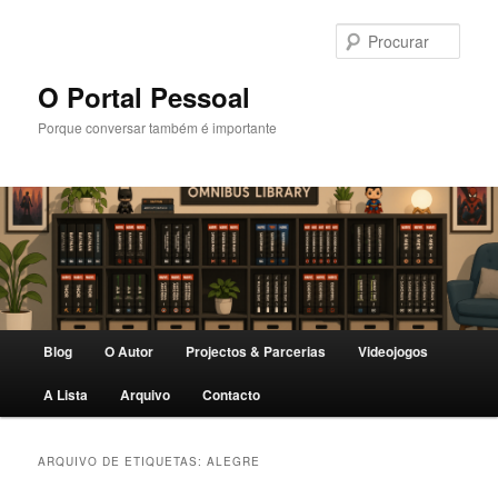
Saltar
Saltar
para
para
Procu
o
o
conteúdo
conteúdo
O Portal Pessoal
primário
secundário
Porque conversar também é importante
Menu
Blog
O Autor
Projectos & Parcerias
Videojogos
principal
A Lista
Arquivo
Contacto
ARQUIVO DE ETIQUETAS:
ALEGRE