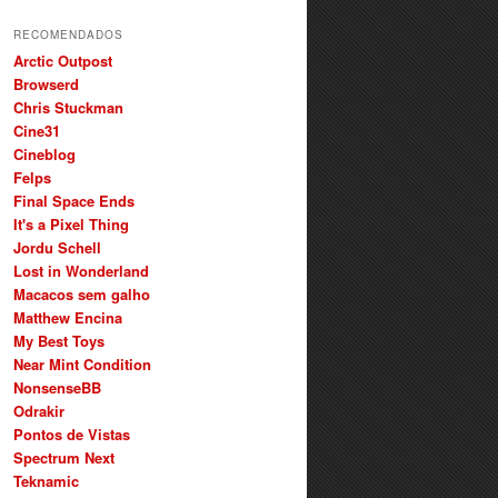
RECOMENDADOS
Arctic Outpost
Browserd
Chris Stuckman
Cine31
Cineblog
Felps
Final Space Ends
It's a Pixel Thing
Jordu Schell
Lost in Wonderland
Macacos sem galho
Matthew Encina
My Best Toys
Near Mint Condition
NonsenseBB
Odrakir
Pontos de Vistas
Spectrum Next
Teknamic