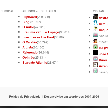
L PESSOAL
ARTIGOS + POPULARES
VISITANTE
Flipboard
(263.638)
dextro
Blog
(81.597)
Remus
O Autor
(47.125)
Raquel
Era uma vez… o Espaço
(33.814)
She-ra
Live Free or Die Hard
(30.889)
ritacat
O Calafão
(30.792)
A Lista
(30.166)
Isa (21
Referendo
(26.644)
João S
Opinião
(25.131)
Bunu S
Stargate Atlantis
(23.674)
Arzebi
cesar g
Política de Privacidade
Desenvolvido em Wordpress 2004-2026