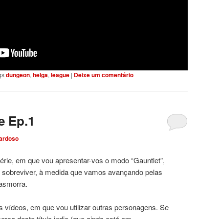
gs
dungeon
,
helga
,
league
|
Deixe um comentário
 Ep.1
ardoso
série, em que vou apresentar-vos o modo “Gauntlet”,
te sobreviver, à medida que vamos avançando pelas
asmorra.
s vídeos, em que vou utilizar outras personagens. Se
rca deste título indie (que ainda está em