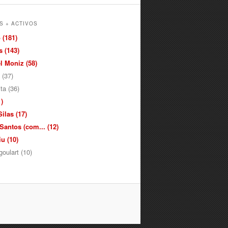
S + ACTIVOS
 (181)
 (143)
 Moniz (58)
 (37)
ita (36)
)
ilas (17)
antos (com... (12)
u (10)
oulart (10)