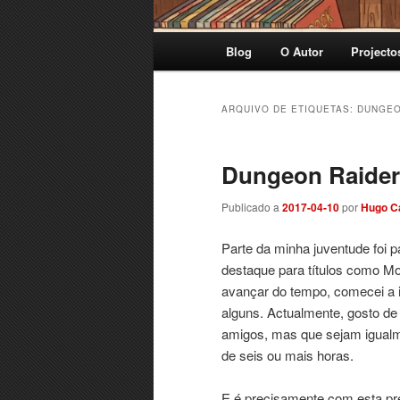
Menu
Blog
O Autor
Projecto
principal
ARQUIVO DE ETIQUETAS:
DUNGE
Dungeon Raider
Publicado a
2017-04-10
por
Hugo C
Parte da minha juventude foi 
destaque para títulos como Mon
avançar do tempo, comecei a in
alguns. Actualmente, gosto d
amigos, mas que sejam igualm
de seis ou mais horas.
E é precisamente com esta p