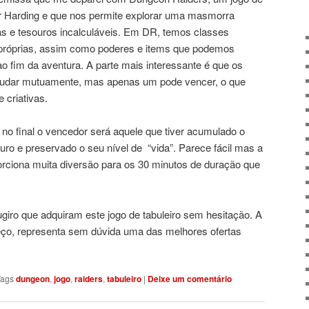
ker Harding e que nos permite explorar uma masmorra
as e tesouros incalculáveis. Em DR, temos classes
s próprias, assim como poderes e items que podemos
 ao fim da aventura. A parte mais interessante é que os
judar mutuamente, mas apenas um pode vencer, o que
 criativas.
 no final o vencedor será aquele que tiver acumulado o
o e preservado o seu nível de “vida”. Parece fácil mas a
porciona muita diversão para os 30 minutos de duração que
giro que adquiram este jogo de tabuleiro sem hesitação. A
preço, representa sem dúvida uma das melhores ofertas
Tags
dungeon
,
jogo
,
raiders
,
tabuleiro
|
Deixe um comentário