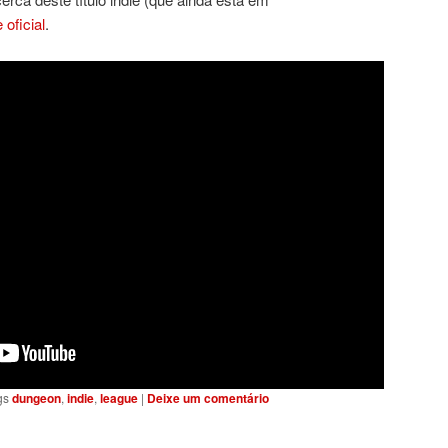
e oficial
.
gs
dungeon
,
indie
,
league
|
Deixe um comentário