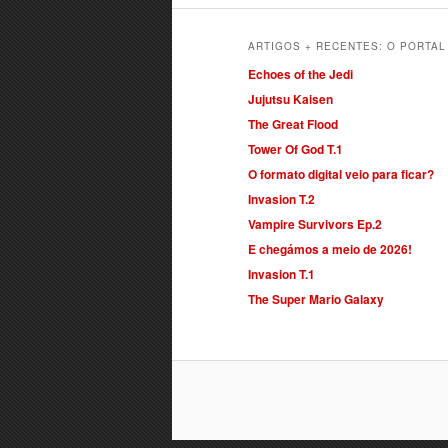
ARTIGOS + RECENTES: O PORTA
Echoes of the Jedi
Jujutsu Kaisen
The Great Flood
Tower Of God T.1
O formato digital veio para ficar?
Invasion T.2
Vampire Survivors Ep.2
E chegámos a meio de 2026!
Invasion T.1
The Super Mario Galaxy