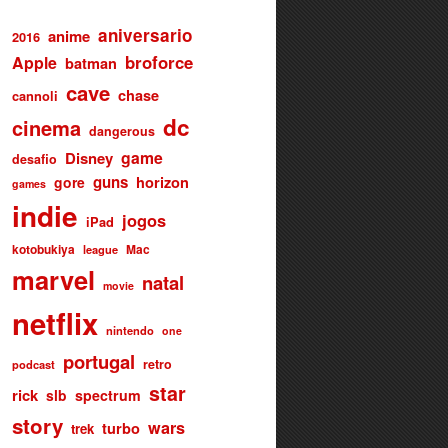
aniversario
anime
2016
broforce
Apple
batman
cave
chase
cannoli
dc
cinema
dangerous
game
Disney
desafio
guns
gore
horizon
games
indie
jogos
iPad
kotobukiya
Mac
league
marvel
natal
movie
netflix
nintendo
one
portugal
retro
podcast
star
rick
slb
spectrum
story
wars
turbo
trek