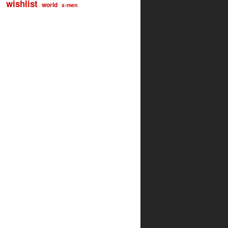
wishlist
world
x-men