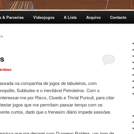
s & Parcerias
Videojogos
A Lista
Arquivo
Contacto
ON
s
ardoso
passada na companhia de jogos de tabuleiros, com
opólio, Subbuteo e o inevitável Petroleiros. Com o
teressar-me por Risco, Cluedo e Trivial Pursuit, para citar
e testar jogos que me permitam passar tempo com os
ente curtos, dado que o frenesim diário impede sessões
remissa que me deparei com Dungeon Raiders, um jogo de