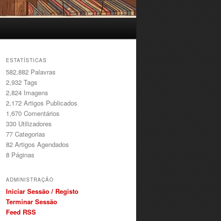
ESTATÍSTICAS
582,882 Palavras
2,932
Tags
2,824
Imagens
2,172
Artigos Publicados
1,670
Comentários
330
Utilizadores
77
Categorias
82
Artigos Agendados
8
Páginas
ADMINISTRAÇÃO
Iniciar Sessão / Registo
Terminar Sessão
Feed RSS