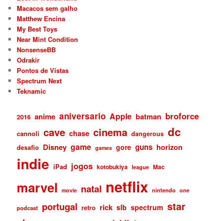
Macacos sem galho
Matthew Encina
My Best Toys
Near Mint Condition
NonsenseBB
Odrakir
Pontos de Vistas
Spectrum Next
Teknamic
aniversario
broforce
Apple
anime
batman
2016
dc
cave
cinema
chase
cannoli
dangerous
game
Disney
guns
gore
horizon
desafio
games
indie
jogos
iPad
kotobukiya
Mac
league
netflix
marvel
natal
nintendo
movie
one
star
portugal
rick
slb
spectrum
retro
podcast