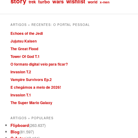
story
wishlist
wars
turbo
trek
world
x-men
ARTIGOS + RECENTES: O PORTAL PESSOAL
Echoes of the Jedi
Jujutsu Kaisen
The Great Flood
Tower Of God T.1
O formato digital veio para ficar?
Invasion T.2
Vampire Survivors Ep.2
E chegámos a meio de 2026!
Invasion T.1
The Super Mario Galaxy
ARTIGOS + POPULARES
Flipboard
(263.637)
Blog
(81.597)