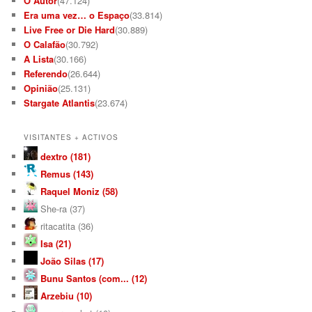
O Autor
(47.124)
Era uma vez… o Espaço
(33.814)
Live Free or Die Hard
(30.889)
O Calafão
(30.792)
A Lista
(30.166)
Referendo
(26.644)
Opinião
(25.131)
Stargate Atlantis
(23.674)
VISITANTES + ACTIVOS
dextro (181)
Remus (143)
Raquel Moniz (58)
She-ra (37)
ritacatita (36)
Isa (21)
João Silas (17)
Bunu Santos (com... (12)
Arzebiu (10)