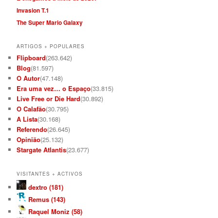
Invasion T.1
The Super Mario Galaxy
ARTIGOS + POPULARES
Flipboard
(263.642)
Blog
(81.597)
O Autor
(47.148)
Era uma vez… o Espaço
(33.815)
Live Free or Die Hard
(30.892)
O Calafão
(30.795)
A Lista
(30.168)
Referendo
(26.645)
Opinião
(25.132)
Stargate Atlantis
(23.677)
VISITANTES + ACTIVOS
dextro (181)
Remus (143)
Raquel Moniz (58)