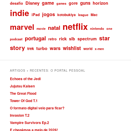
game
Disney
guns
gore
horizon
desafio
games
indie
jogos
iPad
kotobukiya
Mac
league
netflix
marvel
natal
nintendo
movie
one
star
portugal
rick
slb
spectrum
retro
podcast
story
wishlist
wars
turbo
trek
world
x-men
ARTIGOS + RECENTES: O PORTAL PESSOAL
Echoes of the Jedi
Jujutsu Kaisen
The Great Flood
Tower Of God T.1
O formato digital veio para ficar?
Invasion T.2
Vampire Survivors Ep.2
E chegámos a meio de 2026!