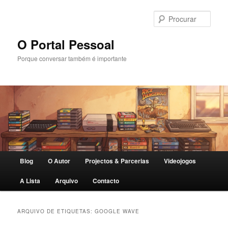
Saltar
Saltar
para
para
Procu
o
o
conteúdo
conteúdo
O Portal Pessoal
primário
secundário
Porque conversar também é importante
Menu
Blog
O Autor
Projectos & Parcerias
Videojogos
principal
A Lista
Arquivo
Contacto
ARQUIVO DE ETIQUETAS:
GOOGLE WAVE