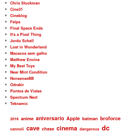
Chris Stuckman
Cine31
Cineblog
Felps
Final Space Ends
It's a Pixel Thing
Jordu Schell
Lost in Wonderland
Macacos sem galho
Matthew Encina
My Best Toys
Near Mint Condition
NonsenseBB
Odrakir
Pontos de Vistas
Spectrum Next
Teknamic
aniversario
broforce
Apple
anime
batman
2016
dc
cave
cinema
chase
cannoli
dangerous