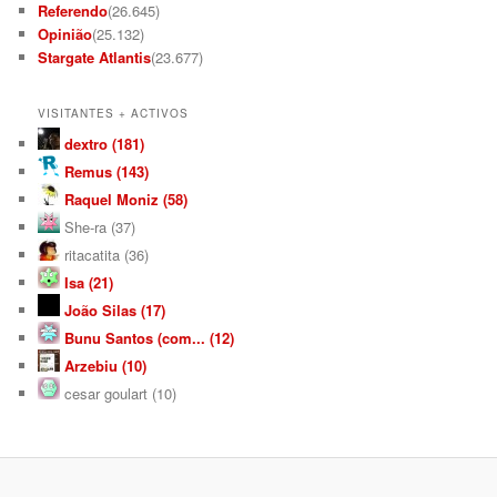
Referendo
(26.645)
Opinião
(25.132)
Stargate Atlantis
(23.677)
VISITANTES + ACTIVOS
dextro (181)
Remus (143)
Raquel Moniz (58)
She-ra (37)
ritacatita (36)
Isa (21)
João Silas (17)
Bunu Santos (com... (12)
Arzebiu (10)
cesar goulart (10)