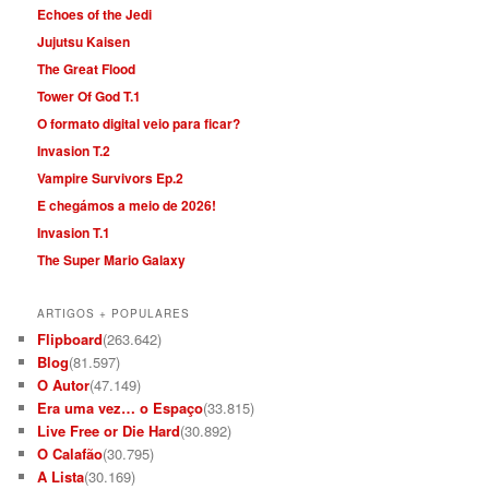
Echoes of the Jedi
Jujutsu Kaisen
The Great Flood
Tower Of God T.1
O formato digital veio para ficar?
Invasion T.2
Vampire Survivors Ep.2
E chegámos a meio de 2026!
Invasion T.1
The Super Mario Galaxy
ARTIGOS + POPULARES
Flipboard
(263.642)
Blog
(81.597)
O Autor
(47.149)
Era uma vez… o Espaço
(33.815)
Live Free or Die Hard
(30.892)
O Calafão
(30.795)
A Lista
(30.169)