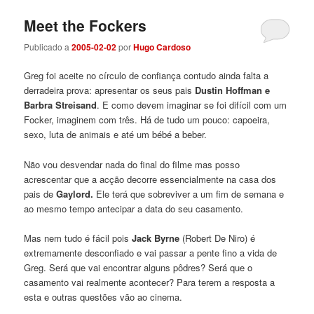
Meet the Fockers
Publicado a
2005-02-02
por
Hugo Cardoso
Greg foi aceite no círculo de confiança contudo ainda falta a
derradeira prova: apresentar os seus pais
Dustin Hoffman e
Barbra Streisand
. E como devem imaginar se foi difícil com um
Focker, imaginem com três. Há de tudo um pouco: capoeira,
sexo, luta de animais e até um bébé a beber.
Não vou desvendar nada do final do filme mas posso
acrescentar que a acção decorre essencialmente na casa dos
pais de
Gaylord.
Ele terá que sobreviver a um fim de semana e
ao mesmo tempo antecipar a data do seu casamento.
Mas nem tudo é fácil pois
Jack Byrne
(Robert De Niro) é
extremamente desconfiado e vai passar a pente fino a vida de
Greg. Será que vai encontrar alguns pôdres? Será que o
casamento vai realmente acontecer? Para terem a resposta a
esta e outras questões vão ao cinema.