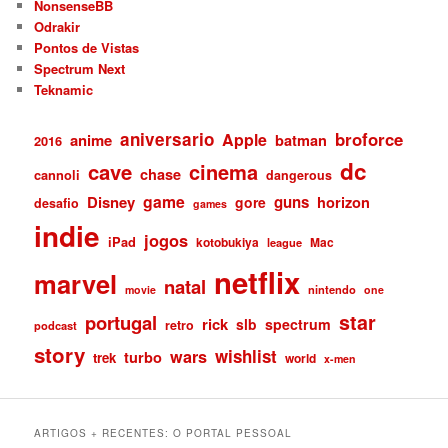
NonsenseBB
Odrakir
Pontos de Vistas
Spectrum Next
Teknamic
aniversario
broforce
Apple
anime
batman
2016
dc
cave
cinema
chase
cannoli
dangerous
game
Disney
guns
gore
horizon
desafio
games
indie
jogos
iPad
kotobukiya
Mac
league
netflix
marvel
natal
nintendo
movie
one
star
portugal
rick
slb
spectrum
retro
podcast
story
wishlist
wars
turbo
trek
world
x-men
ARTIGOS + RECENTES: O PORTAL PESSOAL