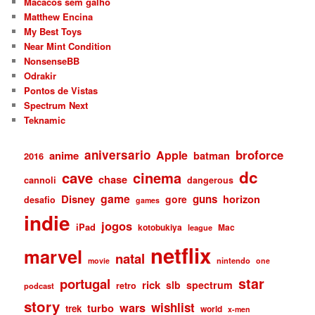
Macacos sem galho
Matthew Encina
My Best Toys
Near Mint Condition
NonsenseBB
Odrakir
Pontos de Vistas
Spectrum Next
Teknamic
aniversario
broforce
Apple
anime
batman
2016
dc
cave
cinema
chase
cannoli
dangerous
game
Disney
guns
gore
horizon
desafio
games
indie
jogos
iPad
kotobukiya
Mac
league
netflix
marvel
natal
nintendo
movie
one
star
portugal
rick
slb
spectrum
retro
podcast
story
wishlist
wars
turbo
trek
world
x-men