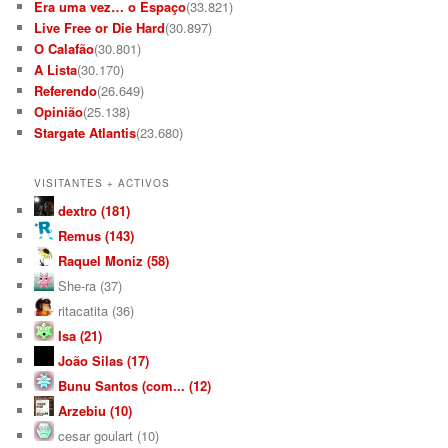
Era uma vez… o Espaço
(33.821)
Live Free or Die Hard
(30.897)
O Calafão
(30.801)
A Lista
(30.170)
Referendo
(26.649)
Opinião
(25.138)
Stargate Atlantis
(23.680)
VISITANTES + ACTIVOS
dextro (181)
Remus (143)
Raquel Moniz (58)
She-ra (37)
ritacatita (36)
Isa (21)
João Silas (17)
Bunu Santos (com... (12)
Arzebiu (10)
cesar goulart (10)