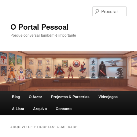
Saltar
Saltar
para
para
Procu
o
o
conteúdo
conteúdo
O Portal Pessoal
primário
secundário
Porque conversar também é importante
Menu
Blog
O Autor
Projectos & Parcerias
Videojogos
principal
A Lista
Arquivo
Contacto
ARQUIVO DE ETIQUETAS:
QUALIDADE