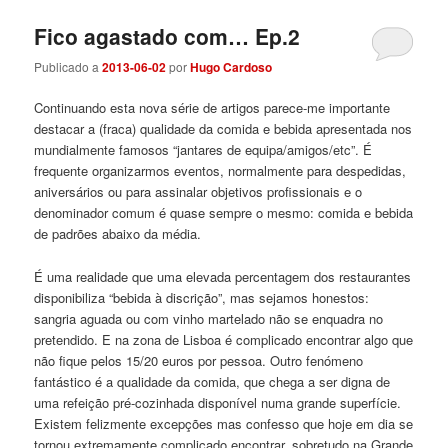
Fico agastado com… Ep.2
Publicado a
2013-06-02
por
Hugo Cardoso
Continuando esta nova série de artigos parece-me importante
destacar a (fraca) qualidade da comida e bebida apresentada nos
mundialmente famosos “jantares de equipa/amigos/etc”. É
frequente organizarmos eventos, normalmente para despedidas,
aniversários ou para assinalar objetivos profissionais e o
denominador comum é quase sempre o mesmo: comida e bebida
de padrões abaixo da média.
É uma realidade que uma elevada percentagem dos restaurantes
disponibiliza “bebida à discrição”, mas sejamos honestos:
sangria aguada ou com vinho martelado não se enquadra no
pretendido. E na zona de Lisboa é complicado encontrar algo que
não fique pelos 15/20 euros por pessoa. Outro fenómeno
fantástico é a qualidade da comida, que chega a ser digna de
uma refeição pré-cozinhada disponível numa grande superfície.
Existem felizmente excepções mas confesso que hoje em dia se
tornou extremamente complicado encontrar, sobretudo na Grande