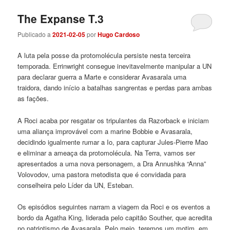
The Expanse T.3
Publicado a
2021-02-05
por
Hugo Cardoso
A luta pela posse da protomolécula persiste nesta terceira
temporada. Errinwright consegue inevitavelmente manipular a UN
para declarar guerra a Marte e considerar Avasarala uma
traidora, dando início a batalhas sangrentas e perdas para ambas
as fações.
A Roci acaba por resgatar os tripulantes da Razorback e iniciam
uma aliança improvável com a marine Bobbie e Avasarala,
decidindo igualmente rumar a Io, para capturar Jules-Pierre Mao
e eliminar a ameaça da protomolécula. Na Terra, vamos ser
apresentados a uma nova personagem, a Dra Annushka “Anna”
Volovodov, uma pastora metodista que é convidada para
conselheira pelo Líder da UN, Esteban.
Os episódios seguintes narram a viagem da Roci e os eventos a
bordo da Agatha King, liderada pelo capitão Souther, que acredita
no patriotismo de Avasarala. Pelo meio, teremos um motim, em