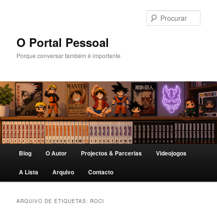
Saltar
Saltar
para
para
Procu
o
o
conteúdo
conteúdo
O Portal Pessoal
primário
secundário
Porque conversar também é importante
Menu
Blog
O Autor
Projectos & Parcerias
Videojogos
principal
A Lista
Arquivo
Contacto
ARQUIVO DE ETIQUETAS:
ROCI