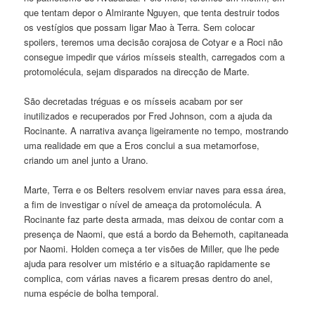
que tentam depor o Almirante Nguyen, que tenta destruir todos
os vestígios que possam ligar Mao à Terra. Sem colocar
spoilers, teremos uma decisão corajosa de Cotyar e a Roci não
consegue impedir que vários mísseis stealth, carregados com a
protomolécula, sejam disparados na direcção de Marte.
São decretadas tréguas e os mísseis acabam por ser
inutilizados e recuperados por Fred Johnson, com a ajuda da
Rocinante. A narrativa avança ligeiramente no tempo, mostrando
uma realidade em que a Eros conclui a sua metamorfose,
criando um anel junto a Urano.
Marte, Terra e os Belters resolvem enviar naves para essa área,
a fim de investigar o nível de ameaça da protomolécula. A
Rocinante faz parte desta armada, mas deixou de contar com a
presença de Naomi, que está a bordo da Behemoth, capitaneada
por Naomi. Holden começa a ter visões de Miller, que lhe pede
ajuda para resolver um mistério e a situação rapidamente se
complica, com várias naves a ficarem presas dentro do anel,
numa espécie de bolha temporal.