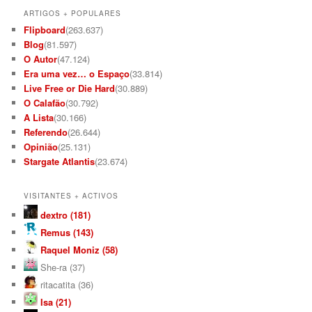
ARTIGOS + POPULARES
Flipboard
(263.637)
Blog
(81.597)
O Autor
(47.124)
Era uma vez… o Espaço
(33.814)
Live Free or Die Hard
(30.889)
O Calafão
(30.792)
A Lista
(30.166)
Referendo
(26.644)
Opinião
(25.131)
Stargate Atlantis
(23.674)
VISITANTES + ACTIVOS
dextro (181)
Remus (143)
Raquel Moniz (58)
She-ra (37)
ritacatita (36)
Isa (21)