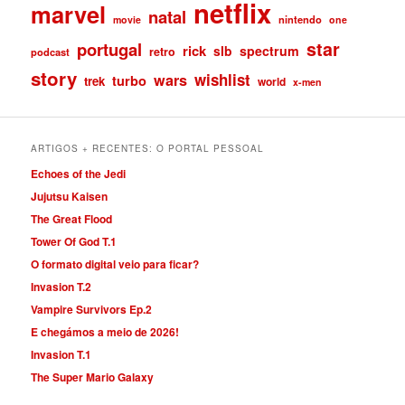
netflix
marvel
natal
nintendo
movie
one
star
portugal
rick
slb
spectrum
retro
podcast
story
wishlist
wars
turbo
trek
world
x-men
ARTIGOS + RECENTES: O PORTAL PESSOAL
Echoes of the Jedi
Jujutsu Kaisen
The Great Flood
Tower Of God T.1
O formato digital veio para ficar?
Invasion T.2
Vampire Survivors Ep.2
E chegámos a meio de 2026!
Invasion T.1
The Super Mario Galaxy