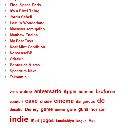
Final Space Ends
It's a Pixel Thing
Jordu Schell
Lost in Wonderland
Macacos sem galho
Matthew Encina
My Best Toys
Near Mint Condition
NonsenseBB
Odrakir
Pontos de Vistas
Spectrum Next
Teknamic
aniversario
broforce
Apple
anime
batman
2016
dc
cave
cinema
chase
cannoli
dangerous
game
Disney
guns
gore
horizon
desafio
games
indie
jogos
iPad
kotobukiya
Mac
league