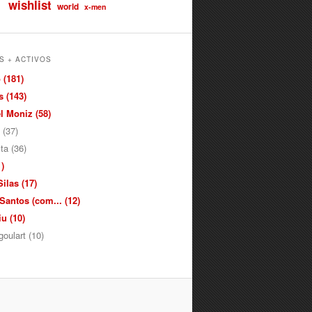
wishlist
world
x-men
S + ACTIVOS
 (181)
 (143)
 Moniz (58)
 (37)
ita (36)
)
ilas (17)
antos (com... (12)
u (10)
oulart (10)