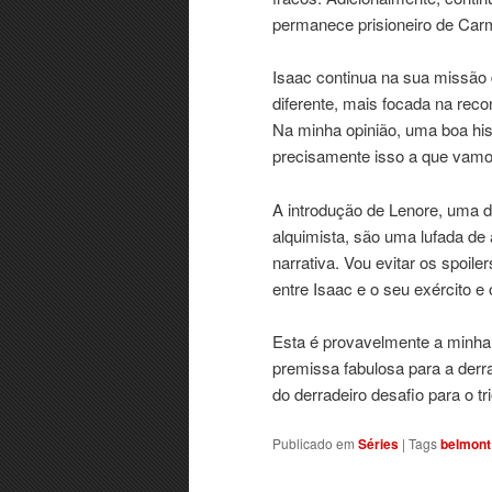
permanece prisioneiro de Carm
Isaac continua na sua missão
diferente, mais focada na rec
Na minha opinião, uma boa his
precisamente isso a que vamos
A introdução de Lenore, uma 
alquimista, são uma lufada de
narrativa. Vou evitar os spoil
entre Isaac e o seu exército e
Esta é provavelmente a minha
premissa fabulosa para a derra
do derradeiro desafio para o t
Publicado em
Séries
|
Tags
belmont