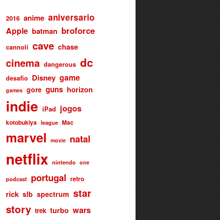
aniversario
anime
2016
broforce
Apple
batman
cave
chase
cannoli
dc
cinema
dangerous
game
Disney
desafio
guns
gore
horizon
games
indie
jogos
iPad
kotobukiya
Mac
league
marvel
natal
movie
netflix
nintendo
one
portugal
retro
podcast
star
rick
slb
spectrum
story
wars
turbo
trek