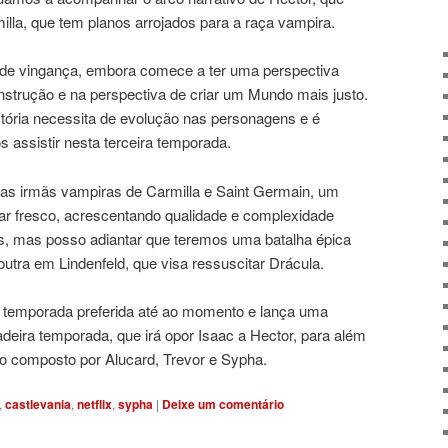
illa, que tem planos arrojados para a raça vampira.
 de vingança, embora comece a ter uma perspectiva
onstrução e na perspectiva de criar um Mundo mais justo.
tória necessita de evolução nas personagens e é
 assistir nesta terceira temporada.
das irmãs vampiras de Carmilla e Saint Germain, um
 ar fresco, acrescentando qualidade e complexidade
ers, mas posso adiantar que teremos uma batalha épica
 outra em Lindenfeld, que visa ressuscitar Drácula.
 temporada preferida até ao momento e lança uma
deira temporada, que irá opor Isaac a Hector, para além
rio composto por Alucard, Trevor e Sypha.
,
castlevania
,
netflix
,
sypha
|
Deixe um comentário