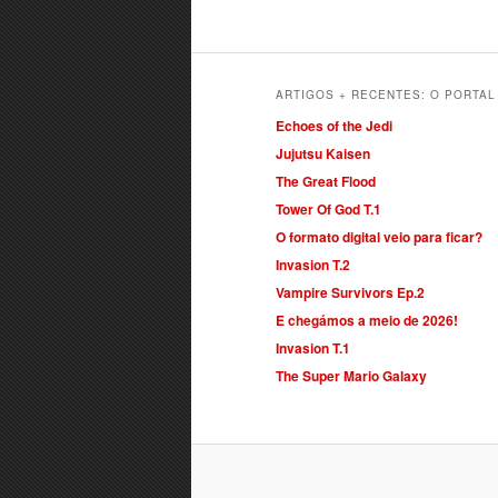
ARTIGOS + RECENTES: O PORTA
Echoes of the Jedi
Jujutsu Kaisen
The Great Flood
Tower Of God T.1
O formato digital veio para ficar?
Invasion T.2
Vampire Survivors Ep.2
E chegámos a meio de 2026!
Invasion T.1
The Super Mario Galaxy