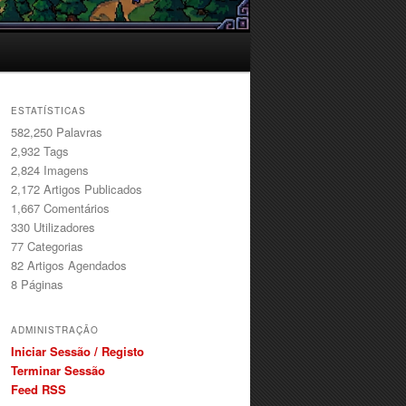
ESTATÍSTICAS
582,250 Palavras
2,932
Tags
2,824
Imagens
2,172
Artigos Publicados
1,667
Comentários
330
Utilizadores
77
Categorias
82
Artigos Agendados
8
Páginas
ADMINISTRAÇÃO
Iniciar Sessão / Registo
Terminar Sessão
Feed RSS