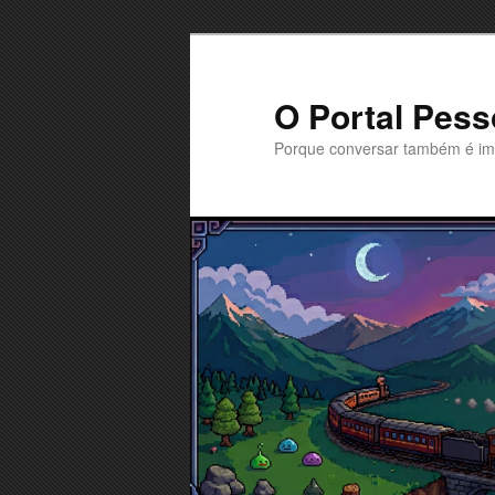
Saltar
Saltar
para
para
o
o
O Portal Pess
conteúdo
conteúdo
Porque conversar também é im
primário
secundário