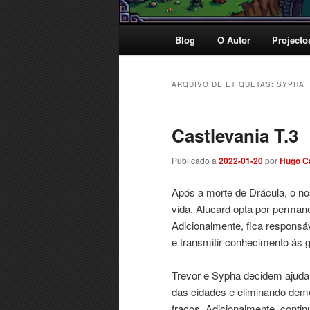
Menu
Blog
O Autor
Projecto
principal
ARQUIVO DE ETIQUETAS:
SYPHA
Castlevania T.3
Publicado a
2022-01-20
por
Hugo C
Após a morte de Drácula, o nos
vida. Alucard opta por permane
Adicionalmente, fica responsáv
e transmitir conhecimento ás 
Trevor e Sypha decidem ajuda
das cidades e eliminando dem
fracos. Adicionalmente, conti