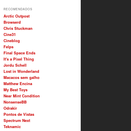
RECOMENDADOS
Arctic Outpost
Browserd
Chris Stuckman
Cine31
Cineblog
Felps
Final Space Ends
It's a Pixel Thing
Jordu Schell
Lost in Wonderland
Macacos sem galho
Matthew Encina
My Best Toys
Near Mint Condition
NonsenseBB
Odrakir
Pontos de Vistas
Spectrum Next
Teknamic