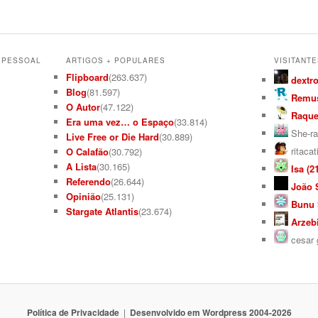
L PESSOAL
ARTIGOS + POPULARES
VISITANTE
Flipboard
(263.637)
dextro
Blog
(81.597)
Remus
O Autor
(47.122)
Raquel
Era uma vez… o Espaço
(33.814)
She-ra
Live Free or Die Hard
(30.889)
ritacat
O Calafão
(30.792)
A Lista
(30.165)
Isa (21
Referendo
(26.644)
João S
Opinião
(25.131)
Bunu S
Stargate Atlantis
(23.674)
Arzebi
cesar g
Política de Privacidade
Desenvolvido em Wordpress 2004-2026