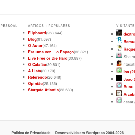
L PESSOAL
ARTIGOS + POPULARES
VISITANTE
Flipboard
(263.644)
dextro
Blog
(81.597)
Remus
O Autor
(47.164)
Raquel
Era uma vez… o Espaço
(33.821)
She-ra
Live Free or Die Hard
(30.897)
ritacat
O Calafão
(30.801)
A Lista
(30.170)
Isa (21
Referendo
(26.648)
João S
Opinião
(25.136)
Bunu S
Stargate Atlantis
(23.680)
Arzebi
cesar g
Política de Privacidade
Desenvolvido em Wordpress 2004-2026