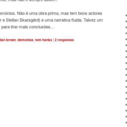
 Demónios. Não é uma obra prima, mas tem bons actores
 Stellan Skarsgård) e uma narrativa fluida. Talvez um
s para tirar mais conclusões…
dan brown
,
demonios
,
tom hanks
|
2
respostas