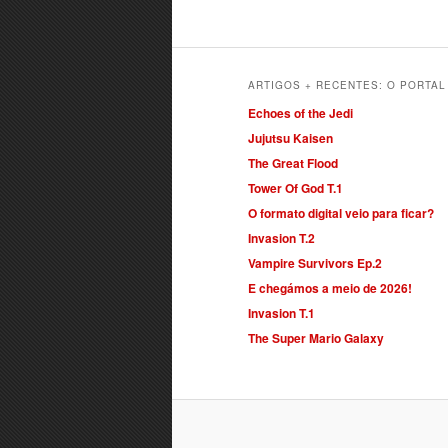
ARTIGOS + RECENTES: O PORTA
Echoes of the Jedi
Jujutsu Kaisen
The Great Flood
Tower Of God T.1
O formato digital veio para ficar?
Invasion T.2
Vampire Survivors Ep.2
E chegámos a meio de 2026!
Invasion T.1
The Super Mario Galaxy