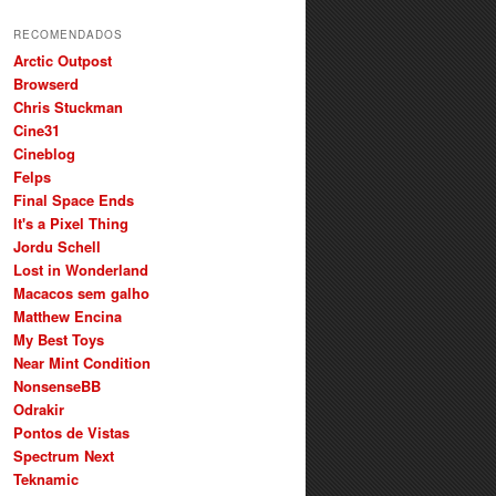
RECOMENDADOS
Arctic Outpost
Browserd
Chris Stuckman
Cine31
Cineblog
Felps
Final Space Ends
It's a Pixel Thing
Jordu Schell
Lost in Wonderland
Macacos sem galho
Matthew Encina
My Best Toys
Near Mint Condition
NonsenseBB
Odrakir
Pontos de Vistas
Spectrum Next
Teknamic