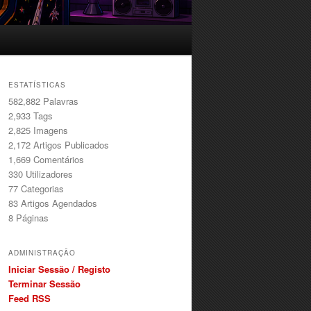
ESTATÍSTICAS
582,882 Palavras
2,933
Tags
2,825
Imagens
2,172
Artigos Publicados
1,669
Comentários
330
Utilizadores
77
Categorias
83
Artigos Agendados
8
Páginas
ADMINISTRAÇÃO
Iniciar Sessão / Registo
Terminar Sessão
Feed RSS