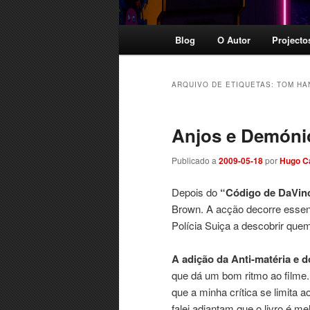
Menu
Blog
O Autor
Projecto
principal
ARQUIVO DE ETIQUETAS:
TOM HA
Anjos e Demóni
Publicado a
2009-05-18
por
Hugo C
Depois do
“Código de DaVin
Brown. A acção decorre essenc
Polícia Suiça a descobrir quem
A adição da Anti-matéria e do
que dá um bom ritmo ao filme
que a minha crítica se limita
falei adiantam que o livro é 