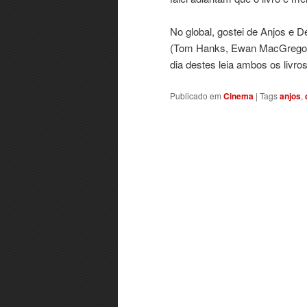
No global, gostei de Anjos e
(Tom Hanks, Ewan MacGregor e
dia destes leia ambos os livro
Publicado em
Cinema
|
Tags
anjos
,