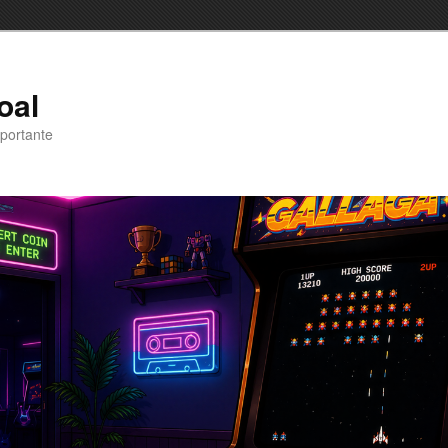
oal
portante