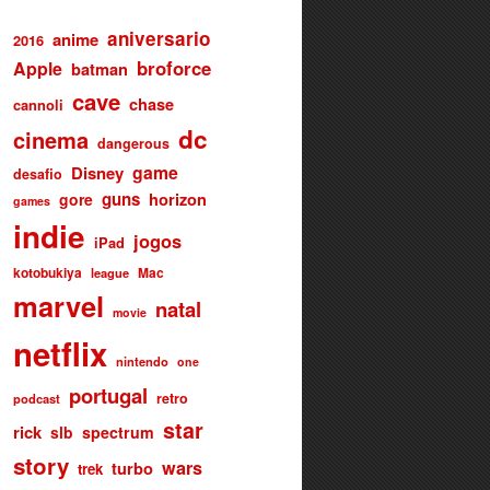
aniversario
anime
2016
broforce
Apple
batman
cave
chase
cannoli
dc
cinema
dangerous
game
Disney
desafio
guns
gore
horizon
games
indie
jogos
iPad
kotobukiya
Mac
league
marvel
natal
movie
netflix
nintendo
one
portugal
retro
podcast
star
rick
slb
spectrum
story
wars
turbo
trek