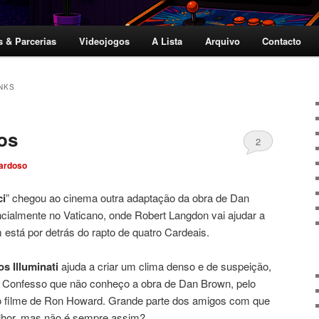
s & Parcerias
Videojogos
A Lista
Arquivo
Contacto
NKS
os
2
ardoso
ci
” chegou ao cinema outra adaptação da obra de Dan
ialmente no Vaticano, onde Robert Langdon vai ajudar a
 está por detrás do rapto de quatro Cardeais.
s Illuminati
ajuda a criar um clima denso e de suspeição,
. Confesso que não conheço a obra de Dan Brown, pelo
 ao filme de Ron Howard. Grande parte dos amigos com que
melhor, mas não é sempre assim?