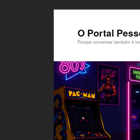
Saltar
Saltar
para
para
o
o
O Portal Pess
conteúdo
conteúdo
Porque conversar também é im
primário
secundário