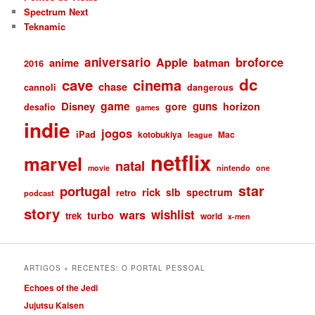
Spectrum Next
Teknamic
aniversario
broforce
Apple
anime
batman
2016
dc
cave
cinema
chase
cannoli
dangerous
game
Disney
guns
gore
horizon
desafio
games
indie
jogos
iPad
kotobukiya
Mac
league
netflix
marvel
natal
nintendo
movie
one
star
portugal
rick
slb
spectrum
retro
podcast
story
wishlist
wars
turbo
trek
world
x-men
ARTIGOS + RECENTES: O PORTAL PESSOAL
Echoes of the Jedi
Jujutsu Kaisen