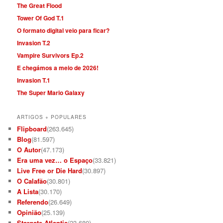
The Great Flood
Tower Of God T.1
O formato digital veio para ficar?
Invasion T.2
Vampire Survivors Ep.2
E chegámos a meio de 2026!
Invasion T.1
The Super Mario Galaxy
ARTIGOS + POPULARES
Flipboard
(263.645)
Blog
(81.597)
O Autor
(47.173)
Era uma vez… o Espaço
(33.821)
Live Free or Die Hard
(30.897)
O Calafão
(30.801)
A Lista
(30.170)
Referendo
(26.649)
Opinião
(25.139)
Stargate Atlantis
(23.680)