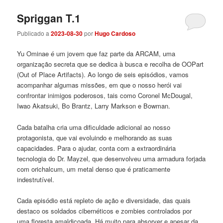
Spriggan T.1
Publicado a
2023-08-30
por
Hugo Cardoso
Yu Ominae é um jovem que faz parte da ARCAM, uma
organização secreta que se dedica à busca e recolha de OOPart
(Out of Place Artifacts). Ao longo de seis episódios, vamos
acompanhar algumas missões, em que o nosso herói vai
confrontar inimigos poderosos, tais como Coronel McDougal,
Iwao Akatsuki, Bo Brantz, Larry Markson e Bowman.
Cada batalha cria uma dificuldade adicional ao nosso
protagonista, que vai evoluindo e melhorando as suas
capacidades. Para o ajudar, conta com a extraordinária
tecnologia do Dr. Mayzel, que desenvolveu uma armadura forjada
com orichalcum, um metal denso que é praticamente
indestrutível.
Cada episódio está repleto de ação e diversidade, das quais
destaco os soldados cibernéticos e zombies controlados por
uma floresta amaldiçoada. Há muito para absorver e apesar da