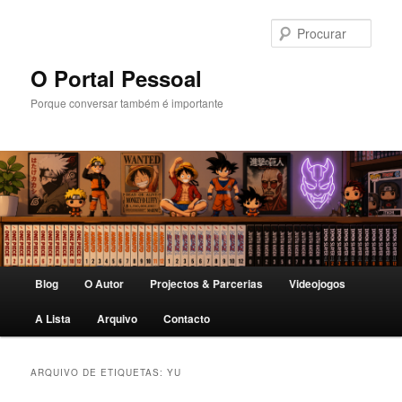
Saltar
Saltar
para
para
Procu
o
o
conteúdo
conteúdo
O Portal Pessoal
primário
secundário
Porque conversar também é importante
Menu
Blog
O Autor
Projectos & Parcerias
Videojogos
principal
A Lista
Arquivo
Contacto
ARQUIVO DE ETIQUETAS:
YU