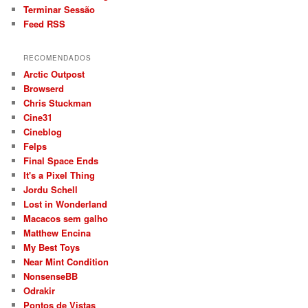
Terminar Sessão
Feed RSS
RECOMENDADOS
Arctic Outpost
Browserd
Chris Stuckman
Cine31
Cineblog
Felps
Final Space Ends
It's a Pixel Thing
Jordu Schell
Lost in Wonderland
Macacos sem galho
Matthew Encina
My Best Toys
Near Mint Condition
NonsenseBB
Odrakir
Pontos de Vistas