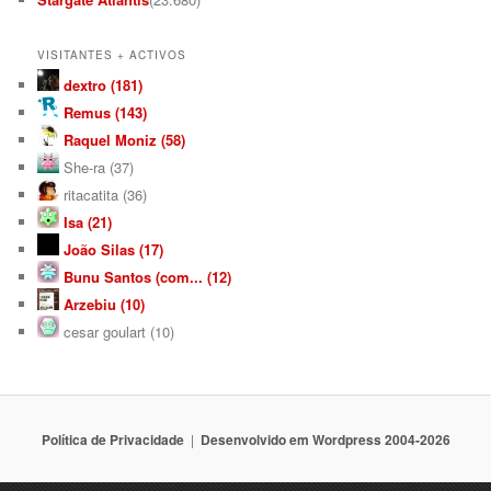
VISITANTES + ACTIVOS
dextro (181)
Remus (143)
Raquel Moniz (58)
She-ra (37)
ritacatita (36)
Isa (21)
João Silas (17)
Bunu Santos (com... (12)
Arzebiu (10)
cesar goulart (10)
Política de Privacidade
Desenvolvido em Wordpress 2004-2026