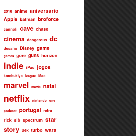
aniversario
anime
2016
broforce
Apple
batman
cave
chase
cannoli
dc
cinema
dangerous
game
Disney
desafio
guns
gore
horizon
games
indie
jogos
iPad
kotobukiya
Mac
league
marvel
natal
movie
netflix
nintendo
one
portugal
retro
podcast
star
rick
slb
spectrum
story
wars
turbo
trek