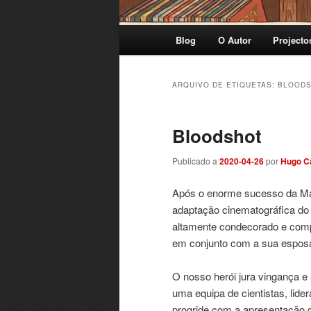
Menu
Blog
O Autor
Projecto
principal
ARQUIVO DE ETIQUETAS:
BLOOD
Bloodshot
Publicado a
2020-04-26
por
Hugo C
Após o enorme sucesso da Mar
adaptação cinematográfica do 
altamente condecorado e comp
em conjunto com a sua espos
O nosso herói jura vingança e 
uma equipa de cientistas, lide
progride com a apresentação d