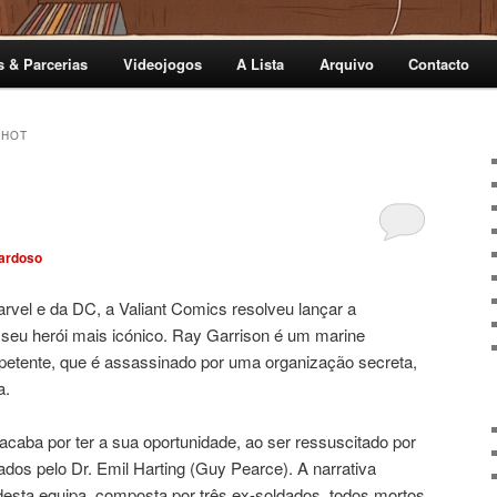
s & Parcerias
Videojogos
A Lista
Arquivo
Contacto
SHOT
ardoso
vel e da DC, a Valiant Comics resolveu lançar a
seu herói mais icónico. Ray Garrison é um marine
etente, que é assassinado por uma organização secreta,
a.
acaba por ter a sua oportunidade, ao ser ressuscitado por
rados pelo Dr. Emil Harting (Guy Pearce). A narrativa
esta equipa, composta por três ex-soldados, todos mortos