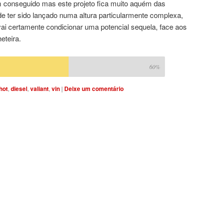
m conseguido mas este projeto fica muito aquém das
de ter sido lançado numa altura particularmente complexa,
vai certamente condicionar uma potencial sequela, face aos
eteira.
60%
hot
,
diesel
,
valiant
,
vin
|
Deixe um comentário