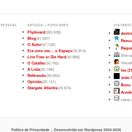
L PESSOAL
ARTIGOS + POPULARES
VISITANTE
Flipboard
(263.638)
dextro
Blog
(81.597)
Remus
O Autor
(47.125)
Raquel
Era uma vez… o Espaço
(33.814)
She-ra
Live Free or Die Hard
(30.889)
ritacat
O Calafão
(30.792)
A Lista
(30.166)
Isa (21
Referendo
(26.644)
João S
Opinião
(25.131)
Bunu S
Stargate Atlantis
(23.674)
Arzebi
cesar g
Política de Privacidade
Desenvolvido em Wordpress 2004-2026