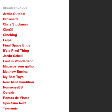
RECOMENDADOS
Arctic Outpost
Browserd
Chris Stuckman
Cine31
Cineblog
Felps
Final Space Ends
It's a Pixel Thing
Jordu Schell
Lost in Wonderland
Macacos sem galho
Matthew Encina
My Best Toys
Near Mint Condition
NonsenseBB
Odrakir
Pontos de Vistas
Spectrum Next
Teknamic