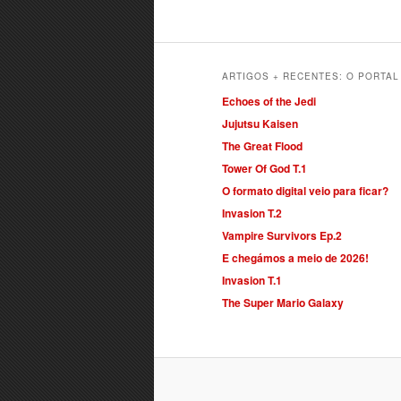
ARTIGOS + RECENTES: O PORTA
Echoes of the Jedi
Jujutsu Kaisen
The Great Flood
Tower Of God T.1
O formato digital veio para ficar?
Invasion T.2
Vampire Survivors Ep.2
E chegámos a meio de 2026!
Invasion T.1
The Super Mario Galaxy