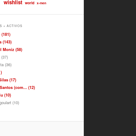
wishlist
world
x-men
S + ACTIVOS
 (181)
 (143)
 Moniz (58)
 (37)
ita (36)
)
ilas (17)
antos (com... (12)
u (10)
oulart (10)