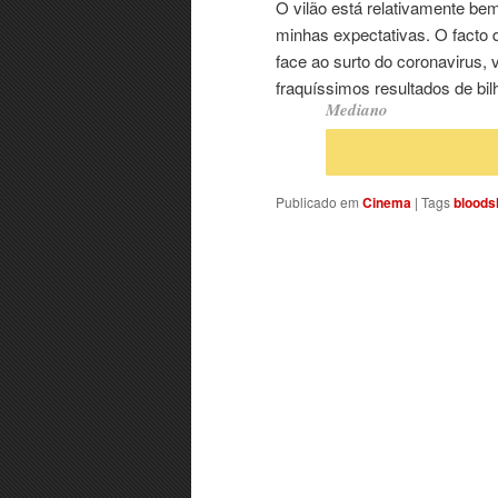
O vilão está relativamente be
minhas expectativas. O facto 
face ao surto do coronavirus, 
fraquíssimos resultados de bilh
Mediano
Publicado em
Cinema
|
Tags
bloods