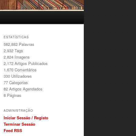
ESTATÍSTICAS
582,882 Palavras
2,932
Tags
2,824
Imagens
2,172
Artigos Publicados
1,670
Comentários
330
Utilizadores
77
Categorias
82
Artigos Agendados
8
Páginas
ADMINISTRAÇÃO
Iniciar Sessão / Registo
Terminar Sessão
Feed RSS