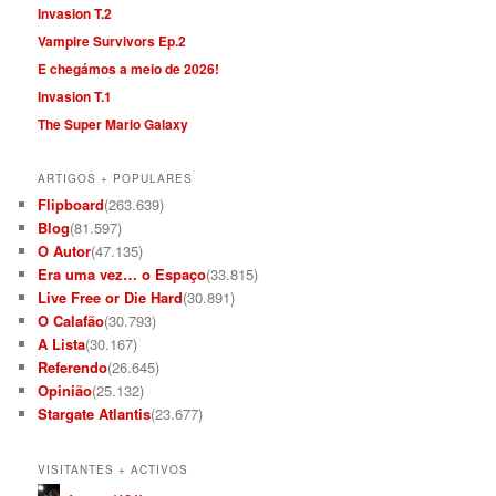
Invasion T.2
Vampire Survivors Ep.2
E chegámos a meio de 2026!
Invasion T.1
The Super Mario Galaxy
ARTIGOS + POPULARES
Flipboard
(263.639)
Blog
(81.597)
O Autor
(47.135)
Era uma vez… o Espaço
(33.815)
Live Free or Die Hard
(30.891)
O Calafão
(30.793)
A Lista
(30.167)
Referendo
(26.645)
Opinião
(25.132)
Stargate Atlantis
(23.677)
VISITANTES + ACTIVOS