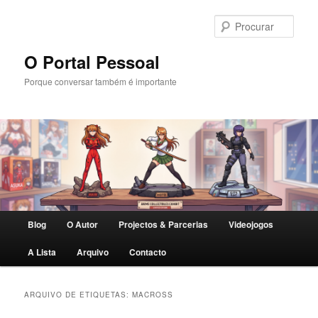
Saltar
Saltar
para
para
Procu
o
o
conteúdo
conteúdo
O Portal Pessoal
primário
secundário
Porque conversar também é importante
Menu
Blog
O Autor
Projectos & Parcerias
Videojogos
principal
A Lista
Arquivo
Contacto
ARQUIVO DE ETIQUETAS:
MACROSS