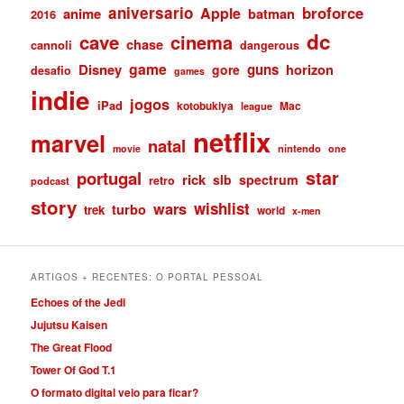
aniversario
broforce
Apple
anime
batman
2016
dc
cave
cinema
chase
cannoli
dangerous
game
Disney
guns
gore
horizon
desafio
games
indie
jogos
iPad
kotobukiya
Mac
league
netflix
marvel
natal
nintendo
movie
one
star
portugal
rick
slb
spectrum
retro
podcast
story
wishlist
wars
turbo
trek
world
x-men
ARTIGOS + RECENTES: O PORTAL PESSOAL
Echoes of the Jedi
Jujutsu Kaisen
The Great Flood
Tower Of God T.1
O formato digital veio para ficar?