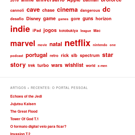
dc
cave
cinema
chase
cannoli
dangerous
game
Disney
guns
gore
horizon
desafio
games
indie
jogos
iPad
kotobukiya
Mac
league
netflix
marvel
natal
nintendo
movie
one
star
portugal
rick
slb
spectrum
retro
podcast
story
wishlist
wars
turbo
trek
world
x-men
ARTIGOS + RECENTES: O PORTAL PESSOAL
Echoes of the Jedi
Jujutsu Kaisen
The Great Flood
Tower Of God T.1
O formato digital veio para ficar?
Invasion T.2