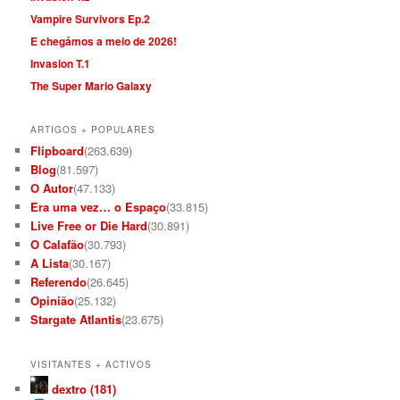
Vampire Survivors Ep.2
E chegámos a meio de 2026!
Invasion T.1
The Super Mario Galaxy
ARTIGOS + POPULARES
Flipboard
(263.639)
Blog
(81.597)
O Autor
(47.133)
Era uma vez… o Espaço
(33.815)
Live Free or Die Hard
(30.891)
O Calafão
(30.793)
A Lista
(30.167)
Referendo
(26.645)
Opinião
(25.132)
Stargate Atlantis
(23.675)
VISITANTES + ACTIVOS
dextro (181)