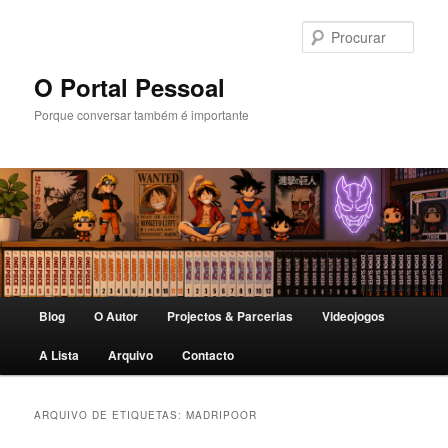
Saltar
Saltar
para
para
Procu
o
o
conteúdo
conteúdo
O Portal Pessoal
primário
secundário
Porque conversar também é importante
Menu
Blog
O Autor
Projectos & Parcerias
Videojogos
principal
A Lista
Arquivo
Contacto
ARQUIVO DE ETIQUETAS:
MADRIPOOR