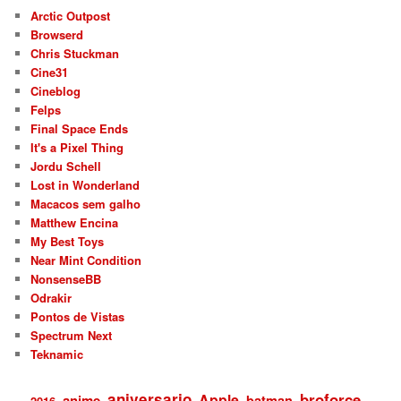
Arctic Outpost
Browserd
Chris Stuckman
Cine31
Cineblog
Felps
Final Space Ends
It's a Pixel Thing
Jordu Schell
Lost in Wonderland
Macacos sem galho
Matthew Encina
My Best Toys
Near Mint Condition
NonsenseBB
Odrakir
Pontos de Vistas
Spectrum Next
Teknamic
aniversario
broforce
Apple
anime
batman
2016