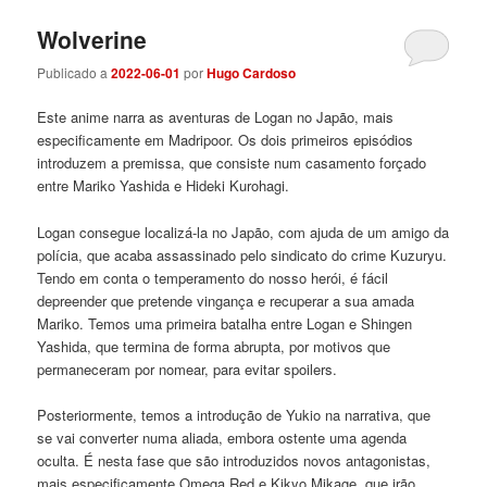
Wolverine
Publicado a
2022-06-01
por
Hugo Cardoso
Este anime narra as aventuras de Logan no Japão, mais
especificamente em Madripoor. Os dois primeiros episódios
introduzem a premissa, que consiste num casamento forçado
entre Mariko Yashida e Hideki Kurohagi.
Logan consegue localizá-la no Japão, com ajuda de um amigo da
polícia, que acaba assassinado pelo sindicato do crime Kuzuryu.
Tendo em conta o temperamento do nosso herói, é fácil
depreender que pretende vingança e recuperar a sua amada
Mariko. Temos uma primeira batalha entre Logan e Shingen
Yashida, que termina de forma abrupta, por motivos que
permaneceram por nomear, para evitar spoilers.
Posteriormente, temos a introdução de Yukio na narrativa, que
se vai converter numa aliada, embora ostente uma agenda
oculta. É nesta fase que são introduzidos novos antagonistas,
mais especificamente Omega Red e Kikyo Mikage, que irão