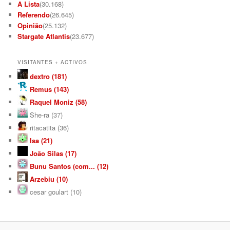
A Lista
(30.168)
Referendo
(26.645)
Opinião
(25.132)
Stargate Atlantis
(23.677)
VISITANTES + ACTIVOS
dextro (181)
Remus (143)
Raquel Moniz (58)
She-ra (37)
ritacatita (36)
Isa (21)
João Silas (17)
Bunu Santos (com... (12)
Arzebiu (10)
cesar goulart (10)