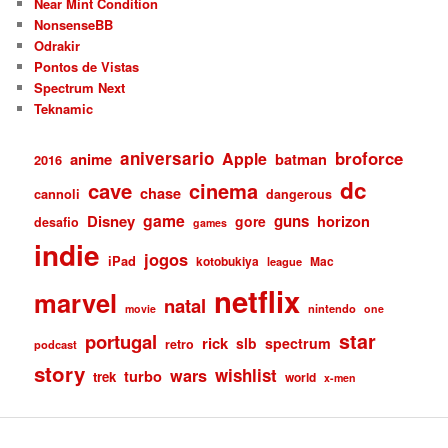
Near Mint Condition
NonsenseBB
Odrakir
Pontos de Vistas
Spectrum Next
Teknamic
aniversario
broforce
Apple
anime
batman
2016
dc
cave
cinema
chase
cannoli
dangerous
game
Disney
guns
gore
horizon
desafio
games
indie
jogos
iPad
kotobukiya
Mac
league
netflix
marvel
natal
nintendo
movie
one
star
portugal
rick
slb
spectrum
retro
podcast
story
wishlist
wars
turbo
trek
world
x-men