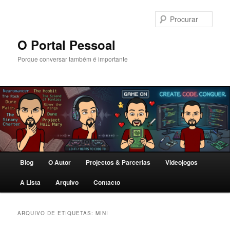
Saltar
Saltar
para
para
Procu
o
o
conteúdo
conteúdo
O Portal Pessoal
primário
secundário
Porque conversar também é importante
Menu
Blog
O Autor
Projectos & Parcerias
Videojogos
principal
A Lista
Arquivo
Contacto
ARQUIVO DE ETIQUETAS:
MINI