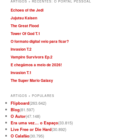
ARTIGOS + RECENTES: O PORTAL PESSOAL
Echoes of the Jedi
Jujutsu Kaisen
The Great Flood
Tower Of God T.1
O formato digital veio para ficar?
Invasion T.2
Vampire Survivors Ep.2
E chegámos a meio de 2026!
Invasion T.1
The Super Mario Galaxy
ARTIGOS + POPULARES
Flipboard
(263.642)
Blog
(81.597)
O Autor
(47.148)
Era uma vez… o Espaço
(33.815)
Live Free or Die Hard
(30.892)
O Calafão
(30.795)