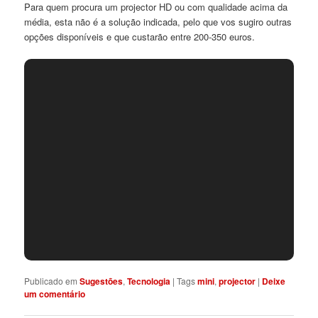
Para quem procura um projector HD ou com qualidade acima da
média, esta não é a solução indicada, pelo que vos sugiro outras
opções disponíveis e que custarão entre 200-350 euros.
Publicado em
Sugestões
,
Tecnologia
|
Tags
mini
,
projector
|
Deixe
um comentário