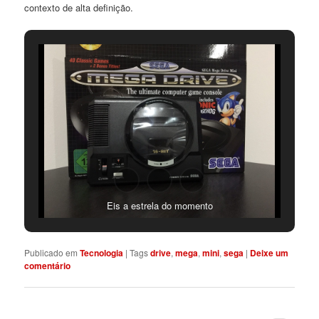
contexto de alta definição.
Eis a estrela do momento
Publicado em
Tecnologia
|
Tags
drive
,
mega
,
mini
,
sega
|
Deixe um
comentário