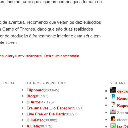
antes, face ao rumo que algumas personagens tomam no
po de aventura, recomendo que vejam os dez episódios
Game of Thrones, dado que são duas realidades
r de produção é francamente inferior e esta série tem
ais jovem.
les
,
ellcrys
,
mtv
,
shannara
|
Deixe um comentário
L PESSOAL
ARTIGOS + POPULARES
VISITANTE
Flipboard
(263.645)
dextro
Blog
(81.597)
Remus
O Autor
(47.176)
Raquel
Era uma vez… o Espaço
(33.821)
She-ra
Live Free or Die Hard
(30.897)
ritacat
O Calafão
(30.802)
A Lista
(30.172)
Isa (21