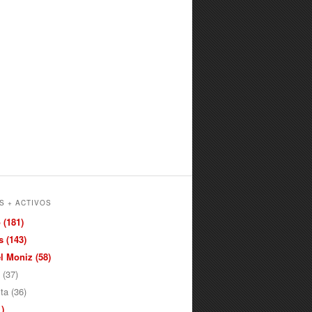
S + ACTIVOS
 (181)
 (143)
 Moniz (58)
 (37)
ita (36)
)