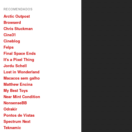
RECOMENDADOS
Arctic Outpost
Browserd
Chris Stuckman
Cine31
Cineblog
Felps
Final Space Ends
It's a Pixel Thing
Jordu Schell
Lost in Wonderland
Macacos sem galho
Matthew Encina
My Best Toys
Near Mint Condition
NonsenseBB
Odrakir
Pontos de Vistas
Spectrum Next
Teknamic