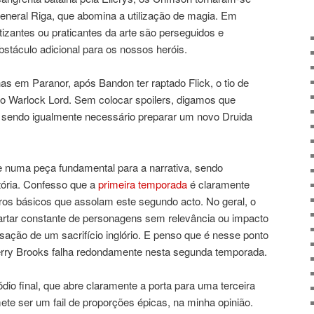
eneral Riga, que abomina a utilização de magia. Em
izantes ou praticantes da arte são perseguidos e
bstáculo adicional para os nossos heróis.
has em Paranor, após Bandon ter raptado Flick, o tio de
o do Warlock Lord. Sem colocar spoilers, digamos que
, sendo igualmente necessário preparar um novo Druida
se numa peça fundamental para a narrativa, sendo
tória. Confesso que a
primeira temporada
é claramente
ros básicos que assolam este segundo acto. No geral, o
artar constante de personagens sem relevância ou impacto
nsação de um sacrifício inglório. E penso que é nesse ponto
erry Brooks falha redondamente nesta segunda temporada.
dio final, que abre claramente a porta para uma terceira
mete ser um fail de proporções épicas, na minha opinião.