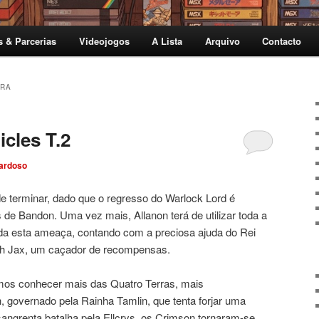
s & Parcerias
Videojogos
A Lista
Arquivo
Contacto
RA
cles T.2
ardoso
de terminar, dado que o regresso do Warlock Lord é
 de Bandon. Uma vez mais, Allanon terá de utilizar toda a
ida esta ameaça, contando com a preciosa ajuda do Rei
eth Jax, um caçador de recompensas.
os conhecer mais das Quatro Terras, mais
, governado pela Rainha Tamlin, que tenta forjar uma
sangrenta batalha pela Ellcrys, os Crimson tornaram-se