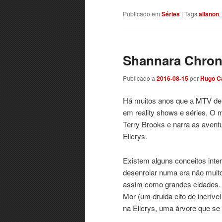
Publicado em
Séries
|
Tags
allanon
,
Shannara Chroni
Publicado a
2016-08-15
por
Hugo C
Há muitos anos que a MTV dei
em reality shows e séries. O 
Terry Brooks e narra as aventu
Ellcrys.
Existem alguns conceitos inte
desenrolar numa era não muito
assim como grandes cidades.
Mor (um druida elfo de incrív
na Ellcrys, uma árvore que se 