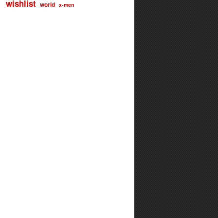
wishlist
world
x-men