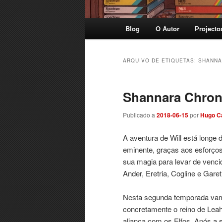
Menu
Blog
O Autor
Projecto
principal
ARQUIVO DE ETIQUETAS:
SHANNA
Shannara Chroni
Publicado a
2018-06-15
por
Hugo C
A aventura de Will está longe 
eminente, graças aos esforços
sua magia para levar de venc
Ander, Eretria, Cogline e Gar
Nesta segunda temporada vam
concretamente o reino de Leah
aliança com os Elfos. Após a 