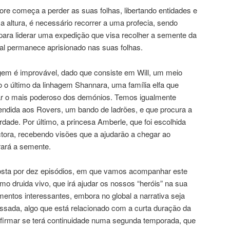
re começa a perder as suas folhas, libertando entidades e
altura, é necessário recorrer a uma profecia, sendo
para liderar uma expedição que visa recolher a semente da
Mal permanece aprisionado nas suas folhas.
iagem é improvável, dado que consiste em Will, um meio
o o último da linhagem Shannara, uma família elfa que
ar o mais poderoso dos demónios. Temos igualmente
endida aos Rovers, um bando de ladrões, e que procura a
erdade. Por último, a princesa Amberle, que foi escolhida
ctora, recebendo visões que a ajudarão a chegar ao
rará a semente.
osta por dez episódios, em que vamos acompanhar este
imo druida vivo, que irá ajudar os nossos “heróis” na sua
ntos interessantes, embora no global a narrativa seja
essada, algo que está relacionado com a curta duração da
nfirmar se terá continuidade numa segunda temporada, que