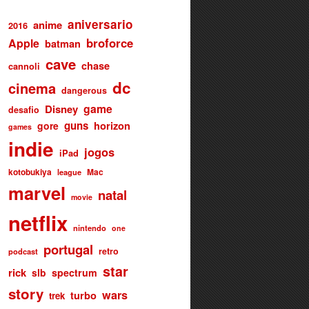
aniversario
anime
2016
broforce
Apple
batman
cave
chase
cannoli
dc
cinema
dangerous
game
Disney
desafio
guns
gore
horizon
games
indie
jogos
iPad
kotobukiya
Mac
league
marvel
natal
movie
netflix
nintendo
one
portugal
retro
podcast
star
rick
slb
spectrum
story
wars
turbo
trek