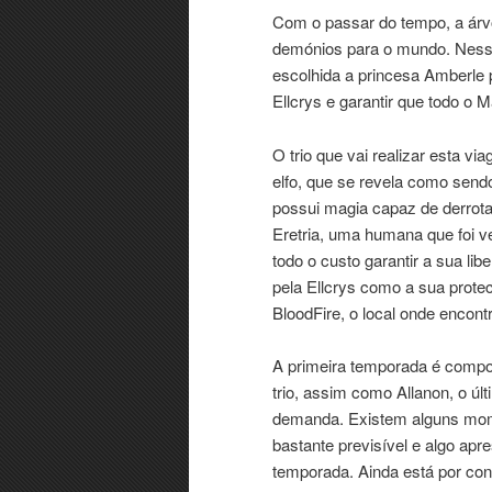
Com o passar do tempo, a árvo
demónios para o mundo. Nessa 
escolhida a princesa Amberle 
Ellcrys e garantir que todo o 
O trio que vai realizar esta v
elfo, que se revela como send
possui magia capaz de derrot
Eretria, uma humana que foi v
todo o custo garantir a sua lib
pela Ellcrys como a sua prote
BloodFire, o local onde encont
A primeira temporada é comp
trio, assim como Allanon, o últ
demanda. Existem alguns mome
bastante previsível e algo apr
temporada. Ainda está por co