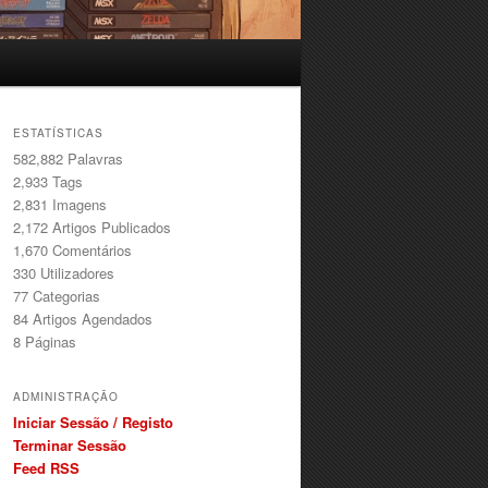
ESTATÍSTICAS
582,882 Palavras
2,933
Tags
2,831
Imagens
2,172
Artigos Publicados
1,670
Comentários
330
Utilizadores
77
Categorias
84
Artigos Agendados
8
Páginas
ADMINISTRAÇÃO
Iniciar Sessão / Registo
Terminar Sessão
Feed RSS