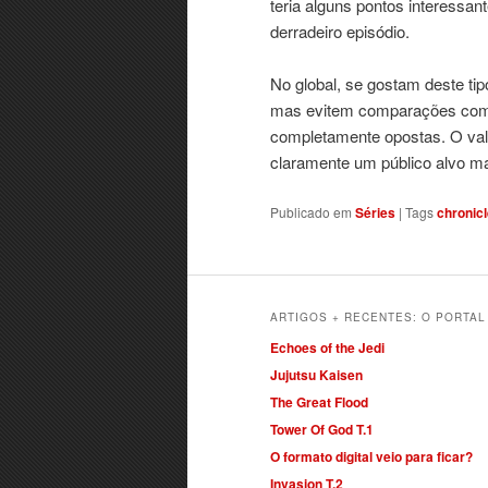
teria alguns pontos interess
derradeiro episódio.
No global, se gostam deste ti
mas evitem comparações com 
completamente opostas. O valo
claramente um público alvo m
Publicado em
Séries
|
Tags
chronic
ARTIGOS + RECENTES: O PORTA
Echoes of the Jedi
Jujutsu Kaisen
The Great Flood
Tower Of God T.1
O formato digital veio para ficar?
Invasion T.2