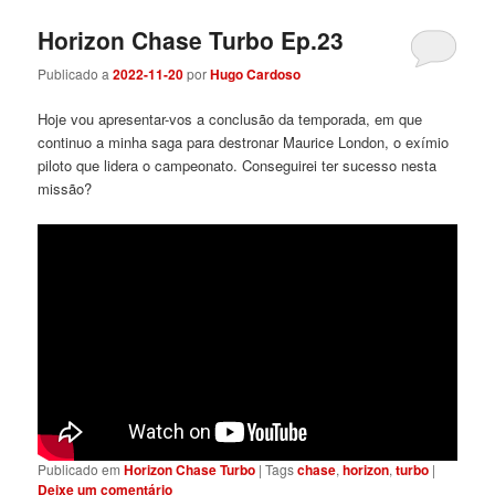
Horizon Chase Turbo Ep.23
Publicado a
2022-11-20
por
Hugo Cardoso
Hoje vou apresentar-vos a conclusão da temporada, em que
continuo a minha saga para destronar Maurice London, o exímio
piloto que lidera o campeonato. Conseguirei ter sucesso nesta
missão?
Publicado em
Horizon Chase Turbo
|
Tags
chase
,
horizon
,
turbo
|
Deixe um comentário