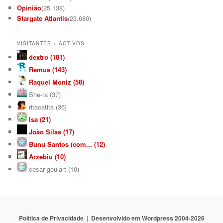
Opinião
(25.138)
Stargate Atlantis
(23.680)
VISITANTES + ACTIVOS
dextro (181)
Remus (143)
Raquel Moniz (58)
She-ra (37)
ritacatita (36)
Isa (21)
João Silas (17)
Bunu Santos (com... (12)
Arzebiu (10)
cesar goulart (10)
Política de Privacidade
Desenvolvido em Wordpress 2004-2026