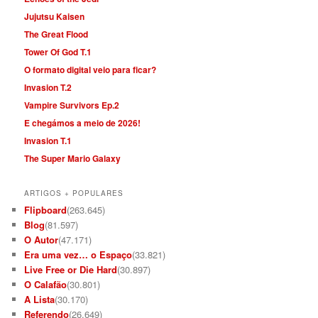
Jujutsu Kaisen
The Great Flood
Tower Of God T.1
O formato digital veio para ficar?
Invasion T.2
Vampire Survivors Ep.2
E chegámos a meio de 2026!
Invasion T.1
The Super Mario Galaxy
ARTIGOS + POPULARES
Flipboard
(263.645)
Blog
(81.597)
O Autor
(47.171)
Era uma vez… o Espaço
(33.821)
Live Free or Die Hard
(30.897)
O Calafão
(30.801)
A Lista
(30.170)
Referendo
(26.649)