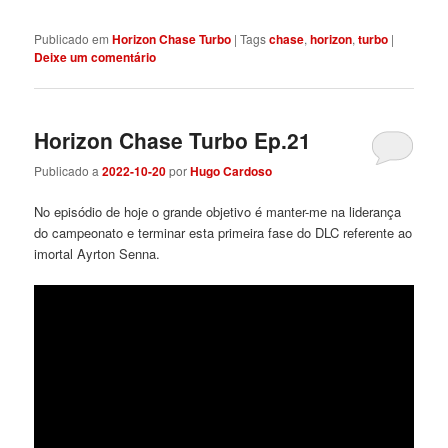
Publicado em
Horizon Chase Turbo
|
Tags
chase
,
horizon
,
turbo
|
Deixe um comentário
Horizon Chase Turbo Ep.21
Publicado a
2022-10-20
por
Hugo Cardoso
No episódio de hoje o grande objetivo é manter-me na liderança
do campeonato e terminar esta primeira fase do DLC referente ao
imortal Ayrton Senna.