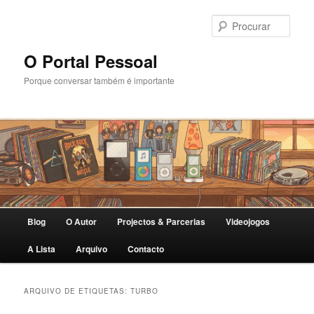
Saltar
Saltar
para
para
Procu
o
o
conteúdo
conteúdo
O Portal Pessoal
primário
secundário
Porque conversar também é importante
Menu
Blog
O Autor
Projectos & Parcerias
Videojogos
principal
A Lista
Arquivo
Contacto
ARQUIVO DE ETIQUETAS:
TURBO