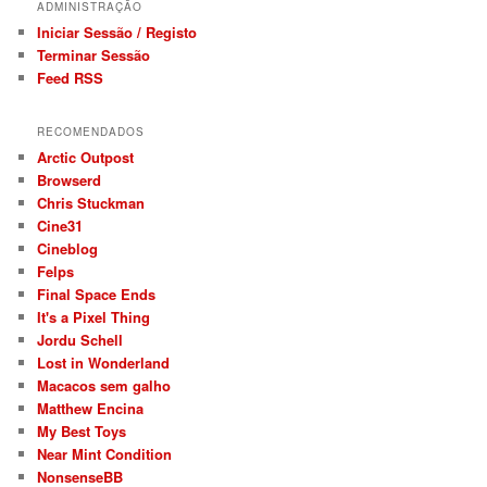
ADMINISTRAÇÃO
Iniciar Sessão / Registo
Terminar Sessão
Feed RSS
RECOMENDADOS
Arctic Outpost
Browserd
Chris Stuckman
Cine31
Cineblog
Felps
Final Space Ends
It's a Pixel Thing
Jordu Schell
Lost in Wonderland
Macacos sem galho
Matthew Encina
My Best Toys
Near Mint Condition
NonsenseBB