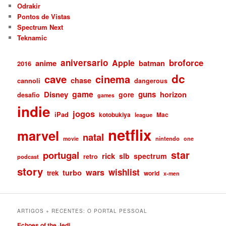
Odrakir
Pontos de Vistas
Spectrum Next
Teknamic
aniversario
broforce
Apple
anime
batman
2016
dc
cave
cinema
chase
cannoli
dangerous
game
Disney
guns
gore
horizon
desafio
games
indie
jogos
iPad
kotobukiya
Mac
league
netflix
marvel
natal
nintendo
movie
one
star
portugal
rick
slb
spectrum
retro
podcast
story
wishlist
wars
turbo
trek
world
x-men
ARTIGOS + RECENTES: O PORTAL PESSOAL
Echoes of the Jedi