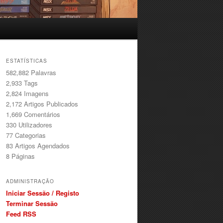
ESTATÍSTICAS
582,882 Palavras
2,933
Tags
2,824
Imagens
2,172
Artigos Publicados
1,669
Comentários
330
Utilizadores
77
Categorias
83
Artigos Agendados
8
Páginas
ADMINISTRAÇÃO
Iniciar Sessão / Registo
Terminar Sessão
Feed RSS