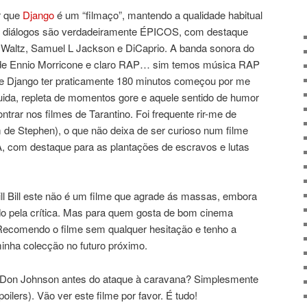
ar que
Django
é um “filmaço”, mantendo a qualidade habitual
Os diálogos são verdadeiramente ÉPICOS, com destaque
 Waltz, Samuel L Jackson e DiCaprio. A banda sonora do
 de Ennio Morricone e claro RAP… sim temos música RAP
de Django ter praticamente 180 minutos começou por me
luida, repleta de momentos gore e aquele sentido de humor
rar nos filmes de Tarantino. Foi frequente rir-me de
 de Stephen), o que não deixa de ser curioso num filme
, com destaque para as plantações de escravos e lutas
l Bill este não é um filme que agrade ás massas, embora
do pela crítica. Mas para quem gosta de bom cinema
Recomendo o filme sem qualquer hesitação e tenho a
 minha colecção no futuro próximo.
Don Johnson antes do ataque à caravana? Simplesmente
ilers). Vão ver este filme por favor. É tudo!