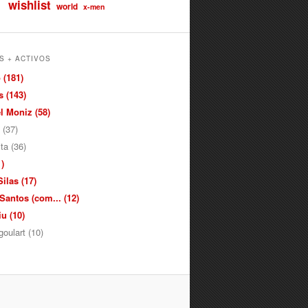
wishlist
world
x-men
S + ACTIVOS
 (181)
 (143)
 Moniz (58)
 (37)
ita (36)
)
ilas (17)
antos (com... (12)
u (10)
oulart (10)