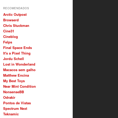
RECOMENDADOS
Arctic Outpost
Browserd
Chris Stuckman
Cine31
Cineblog
Felps
Final Space Ends
It's a Pixel Thing
Jordu Schell
Lost in Wonderland
Macacos sem galho
Matthew Encina
My Best Toys
Near Mint Condition
NonsenseBB
Odrakir
Pontos de Vistas
Spectrum Next
Teknamic