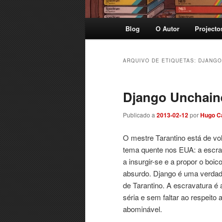
Menu
Blog
O Autor
Projecto
principal
ARQUIVO DE ETIQUETAS:
DJANGO
Django Unchain
Publicado a
2013-02-12
por
Hugo C
O mestre Tarantino está de vo
tema quente nos EUA: a escra
a insurgir-se e a propor o boi
absurdo. Django é uma verdad
de Tarantino. A escravatura 
séria e sem faltar ao respeito
abominável.