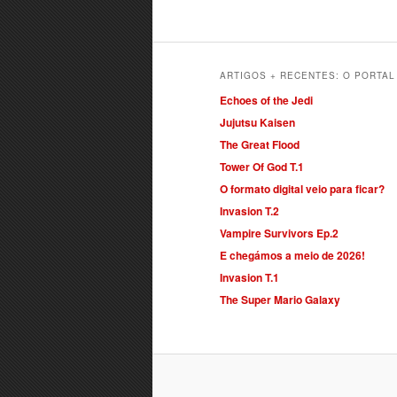
ARTIGOS + RECENTES: O PORTA
Echoes of the Jedi
Jujutsu Kaisen
The Great Flood
Tower Of God T.1
O formato digital veio para ficar?
Invasion T.2
Vampire Survivors Ep.2
E chegámos a meio de 2026!
Invasion T.1
The Super Mario Galaxy