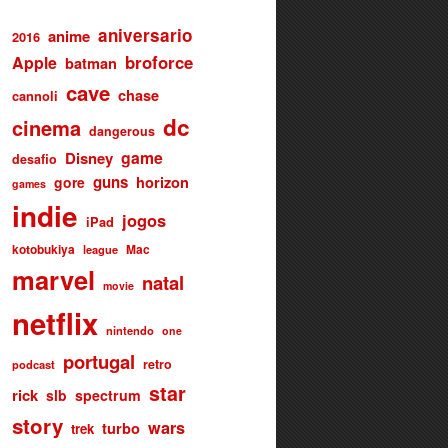
aniversario
anime
2016
broforce
Apple
batman
cave
chase
cannoli
dc
cinema
dangerous
game
Disney
desafio
guns
gore
horizon
games
indie
jogos
iPad
kotobukiya
Mac
league
marvel
natal
movie
netflix
nintendo
one
portugal
retro
podcast
star
rick
slb
spectrum
story
wars
turbo
trek