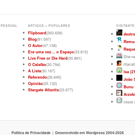
L PESSOAL
ARTIGOS + POPULARES
VISITANTE
Flipboard
(263.639)
dextro
Blog
(81.597)
Remus
O Autor
(47.138)
Raquel
Era uma vez… o Espaço
(33.815)
She-ra
Live Free or Die Hard
(30.891)
ritacat
O Calafão
(30.794)
A Lista
(30.167)
Isa (21
Referendo
(26.645)
João S
Opinião
(25.132)
Bunu S
Stargate Atlantis
(23.677)
Arzebi
cesar g
Política de Privacidade
Desenvolvido em Wordpress 2004-2026