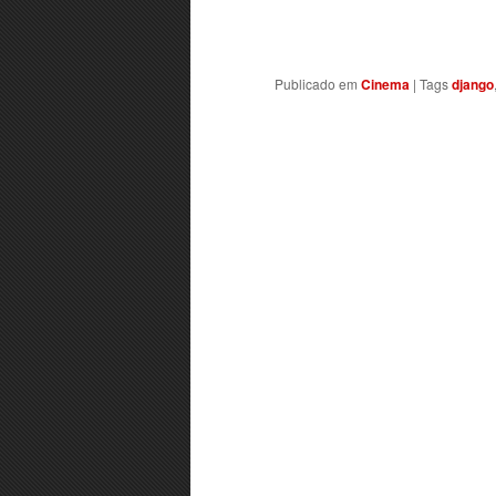
Publicado em
Cinema
|
Tags
django