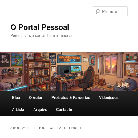
Saltar
Saltar
para
para
Procu
o
o
conteúdo
conteúdo
O Portal Pessoal
primário
secundário
Porque conversar também é importante
Menu
Blog
O Autor
Projectos & Parcerias
Videojogos
principal
A Lista
Arquivo
Contacto
ARQUIVO DE ETIQUETAS:
FASSBENDER