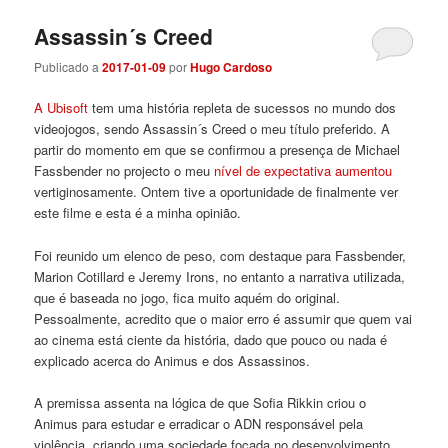
Assassin´s Creed
Publicado a
2017-01-09
por
Hugo Cardoso
A Ubisoft
tem uma história repleta de sucessos no mundo dos
videojogos, sendo Assassin´s Creed o meu título preferido. A
partir do momento em que se confirmou a presença de Michael
Fassbender no projecto o meu
nível de expectativa aumentou
vertiginosamente. Ontem tive a oportunidade de finalmente ver
este filme e esta é a minha opinião.
Foi reunido um elenco de peso, com destaque para Fassbender,
Marion Cotillard e Jeremy Irons, no entanto a narrativa utilizada,
que é baseada no jogo, fica muito aquém do original.
Pessoalmente, acredito que o maior erro é assumir que quem vai
ao cinema está ciente da história, dado que pouco ou nada é
explicado acerca do Animus e dos Assassinos.
A premissa assenta na lógica de que Sofia Rikkin criou o
Animus para estudar e erradicar o ADN responsável pela
violência, criando uma sociedade focada no desenvolvimento