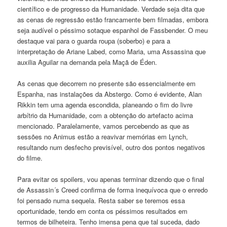
científico e de progresso da Humanidade. Verdade seja dita que
as cenas de regressão estão francamente bem filmadas, embora
seja audível o péssimo sotaque espanhol de Fassbender. O meu
destaque vai para o guarda roupa (soberbo) e para a
interpretação de Ariane Labed, como Maria, uma Assassina que
auxilia Aguilar na demanda pela Maçã de Éden.
As cenas que decorrem no presente são essencialmente em
Espanha, nas instalações da Abstergo. Como é evidente, Alan
Rikkin tem uma agenda escondida, planeando o fim do livre
arbítrio da Humanidade, com a obtenção do artefacto acima
mencionado. Paralelamente, vamos percebendo as que as
sessões no Animus estão a reavivar memórias em Lynch,
resultando num desfecho previsível, outro dos pontos negativos
do filme.
Para evitar os spoilers, vou apenas terminar dizendo que o final
de Assassin´s Creed confirma de forma inequívoca que o enredo
foi pensado numa sequela. Resta saber se teremos essa
oportunidade, tendo em conta os péssimos resultados em
termos de bilheteira. Tenho imensa pena que tal suceda, dado