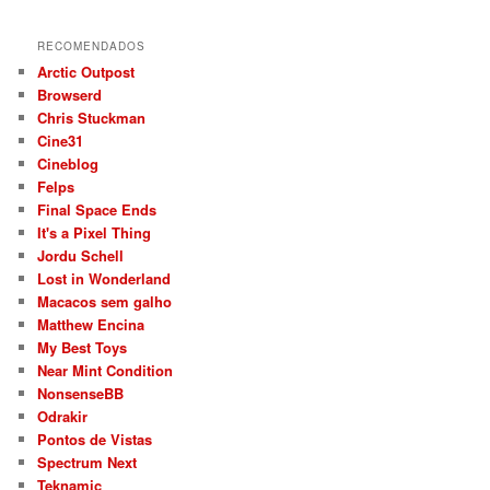
RECOMENDADOS
Arctic Outpost
Browserd
Chris Stuckman
Cine31
Cineblog
Felps
Final Space Ends
It's a Pixel Thing
Jordu Schell
Lost in Wonderland
Macacos sem galho
Matthew Encina
My Best Toys
Near Mint Condition
NonsenseBB
Odrakir
Pontos de Vistas
Spectrum Next
Teknamic