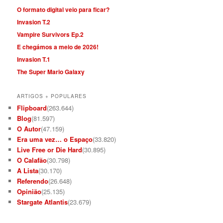
O formato digital veio para ficar?
Invasion T.2
Vampire Survivors Ep.2
E chegámos a meio de 2026!
Invasion T.1
The Super Mario Galaxy
ARTIGOS + POPULARES
Flipboard
(263.644)
Blog
(81.597)
O Autor
(47.159)
Era uma vez… o Espaço
(33.820)
Live Free or Die Hard
(30.895)
O Calafão
(30.798)
A Lista
(30.170)
Referendo
(26.648)
Opinião
(25.135)
Stargate Atlantis
(23.679)