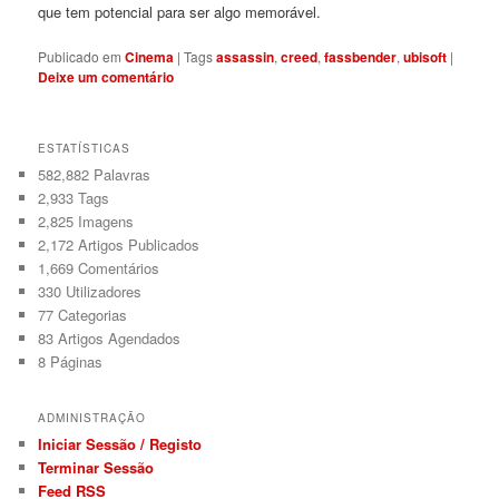
que tem potencial para ser algo memorável.
Publicado em
Cinema
|
Tags
assassin
,
creed
,
fassbender
,
ubisoft
|
Deixe um comentário
ESTATÍSTICAS
582,882 Palavras
2,933
Tags
2,825
Imagens
2,172
Artigos Publicados
1,669
Comentários
330
Utilizadores
77
Categorias
83
Artigos Agendados
8
Páginas
ADMINISTRAÇÃO
Iniciar Sessão / Registo
Terminar Sessão
Feed RSS