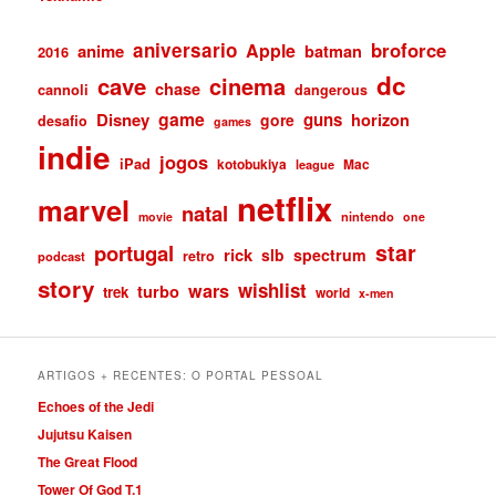
aniversario
broforce
Apple
anime
batman
2016
dc
cave
cinema
chase
cannoli
dangerous
game
Disney
guns
gore
horizon
desafio
games
indie
jogos
iPad
kotobukiya
Mac
league
netflix
marvel
natal
nintendo
movie
one
star
portugal
rick
slb
spectrum
retro
podcast
story
wishlist
wars
turbo
trek
world
x-men
ARTIGOS + RECENTES: O PORTAL PESSOAL
Echoes of the Jedi
Jujutsu Kaisen
The Great Flood
Tower Of God T.1