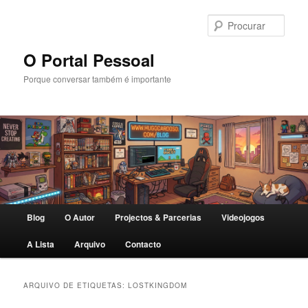
Saltar
Saltar
para
para
Procu
o
o
conteúdo
conteúdo
O Portal Pessoal
primário
secundário
Porque conversar também é importante
Menu
Blog
O Autor
Projectos & Parcerias
Videojogos
principal
A Lista
Arquivo
Contacto
ARQUIVO DE ETIQUETAS:
LOSTKINGDOM