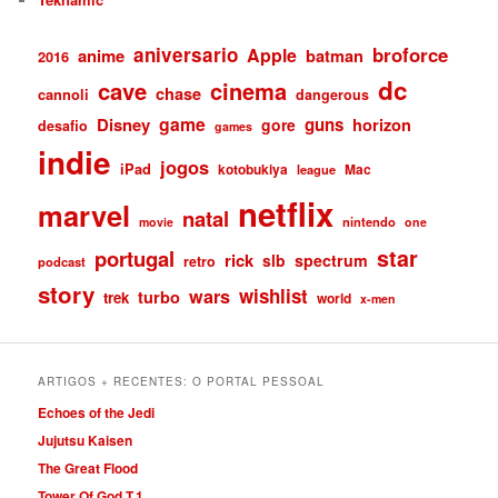
aniversario
broforce
Apple
anime
batman
2016
dc
cave
cinema
chase
cannoli
dangerous
game
Disney
guns
gore
horizon
desafio
games
indie
jogos
iPad
kotobukiya
Mac
league
netflix
marvel
natal
nintendo
movie
one
star
portugal
rick
slb
spectrum
retro
podcast
story
wishlist
wars
turbo
trek
world
x-men
ARTIGOS + RECENTES: O PORTAL PESSOAL
Echoes of the Jedi
Jujutsu Kaisen
The Great Flood
Tower Of God T.1