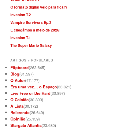
O formato digital veio para ficar?
Invasion T.2
Vampire Survivors Ep.2
E chegámos a meio de 2026!
Invasion T.1
The Super Mario Galaxy
ARTIGOS + POPULARES
Flipboard
(263.645)
Blog
(81.597)
O Autor
(47.177)
Era uma vez… o Espaço
(33.821)
Live Free or Die Hard
(30.897)
O Calafão
(30.803)
A Lista
(30.172)
Referendo
(26.649)
Opinião
(25.139)
Stargate Atlantis
(23.680)