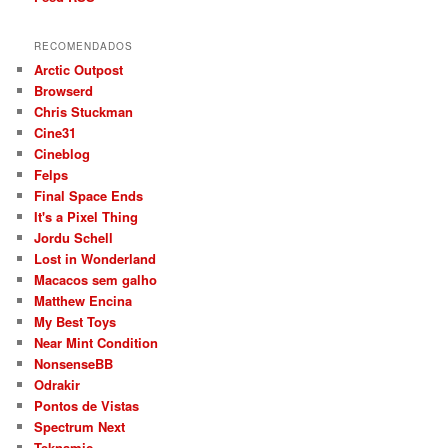
RECOMENDADOS
Arctic Outpost
Browserd
Chris Stuckman
Cine31
Cineblog
Felps
Final Space Ends
It's a Pixel Thing
Jordu Schell
Lost in Wonderland
Macacos sem galho
Matthew Encina
My Best Toys
Near Mint Condition
NonsenseBB
Odrakir
Pontos de Vistas
Spectrum Next
Teknamic