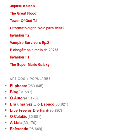
Jujutsu Kaisen
The Great Flood
Tower Of God T.1
O formato digital veio para ficar?
Invasion T.2
Vampire Survivors Ep.2
E chegámos a meio de 2026!
Invasion T.1
The Super Mario Galaxy
ARTIGOS + POPULARES
Flipboard
(263.645)
Blog
(81.597)
O Autor
(47.173)
Era uma vez… o Espaço
(33.821)
Live Free or Die Hard
(30.897)
O Calafão
(30.801)
A Lista
(30.170)
Referendo
(26.649)