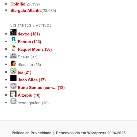
Opinião
(25.139)
Stargate Atlantis
(23.680)
VISITANTES + ACTIVOS
dextro (181)
Remus (143)
Raquel Moniz (58)
She-ra (37)
ritacatita (36)
Isa (21)
João Silas (17)
Bunu Santos (com... (12)
Arzebiu (10)
cesar goulart (10)
Política de Privacidade
Desenvolvido em Wordpress 2004-2026