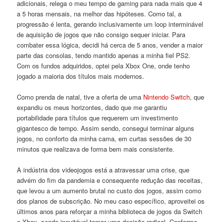
adicionais, relega o meu tempo de gaming para nada mais que 4
a 5 horas mensais, na melhor das hipóteses. Como tal, a
progressão é lenta, gerando inclusivamente um loop interminável
de aquisição de jogos que não consigo sequer iniciar. Para
combater essa lógica, decidi há cerca de 5 anos, vender a maior
parte das consolas, tendo mantido apenas a minha fiel PS2.
Com os fundos adquiridos, optei pela Xbox One, onde tenho
jogado a maioria dos títulos mais modernos.
Como prenda de natal, tive a oferta de uma
Nintendo Switch
, que
expandiu os meus horizontes, dado que me garantiu
portabilidade para títulos que requerem um investimento
gigantesco de tempo. Assim sendo, consegui terminar alguns
jogos, no conforto da minha cama, em curtas sessões de 30
minutos que realizava de forma bem mais consistente.
A indústria dos videojogos está a atravessar uma crise, que
advém do fim da pandemia e consequente redução das receitas,
que levou a um aumento brutal no custo dos jogos, assim como
dos planos de subscrição. No meu caso específico, aproveitei os
últimos anos para reforçar a minha biblioteca de jogos da Switch
e Xbox, sendo inevitável tomar uma decisão radical. Conforme