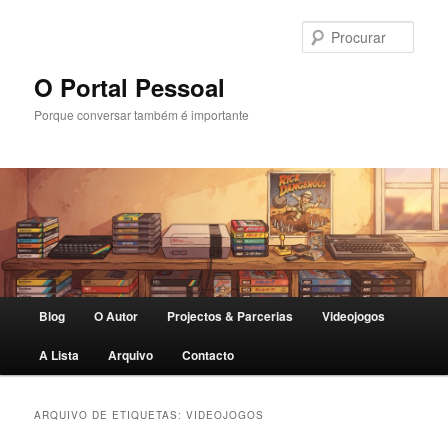
Saltar
Saltar
para
para
Procu
o
o
conteúdo
conteúdo
O Portal Pessoal
primário
secundário
Porque conversar também é importante
Menu
Blog
O Autor
Projectos & Parcerias
Videojogos
principal
A Lista
Arquivo
Contacto
ARQUIVO DE ETIQUETAS:
VIDEOJOGOS