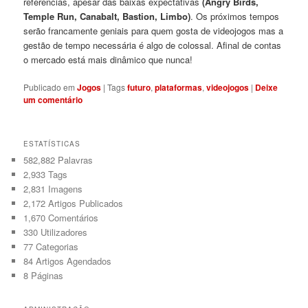
referências, apesar das baixas expectativas
(Angry Birds,
Temple Run, Canabalt, Bastion, Limbo)
. Os próximos tempos
serão francamente geniais para quem gosta de videojogos mas a
gestão de tempo necessária é algo de colossal. Afinal de contas
o mercado está mais dinâmico que nunca!
Publicado em
Jogos
|
Tags
futuro
,
plataformas
,
videojogos
|
Deixe
um comentário
ESTATÍSTICAS
582,882 Palavras
2,933
Tags
2,831
Imagens
2,172
Artigos Publicados
1,670
Comentários
330
Utilizadores
77
Categorias
84
Artigos Agendados
8
Páginas