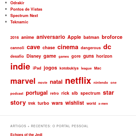
Odrakir
Pontos de Vistas
Spectrum Next
Teknamic
aniversario
broforce
Apple
anime
batman
2016
dc
cave
cinema
chase
cannoli
dangerous
game
Disney
guns
gore
horizon
desafio
games
indie
jogos
iPad
kotobukiya
Mac
league
netflix
marvel
natal
nintendo
movie
one
star
portugal
rick
slb
spectrum
retro
podcast
story
wishlist
wars
turbo
trek
world
x-men
ARTIGOS + RECENTES: O PORTAL PESSOAL
Echoes of the Jedi