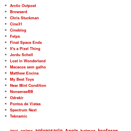
Arctic Outpost
Browserd
Chris Stuckman
Cine31
Cineblog
Felps
Final Space Ends
It's a Pixel Thing
Jordu Schell
Lost in Wonderland
Macacos sem galho
Matthew Encina
My Best Toys
Near Mint Condition
NonsenseBB
Odrakir
Pontos de Vistas
Spectrum Next
Teknamic
aniversario
broforce
Apple
anime
batman
2016