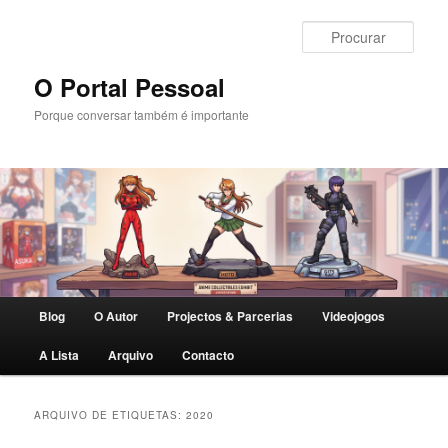
Saltar
Saltar
para
para
Procu
o
o
conteúdo
conteúdo
O Portal Pessoal
primário
secundário
Porque conversar também é importante
Menu
Blog
O Autor
Projectos & Parcerias
Videojogos
principal
A Lista
Arquivo
Contacto
ARQUIVO DE ETIQUETAS:
2020