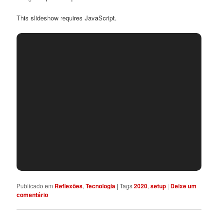
This slideshow requires JavaScript.
Publicado em
Reflexões
,
Tecnologia
|
Tags
2020
,
setup
|
Deixe um
comentário