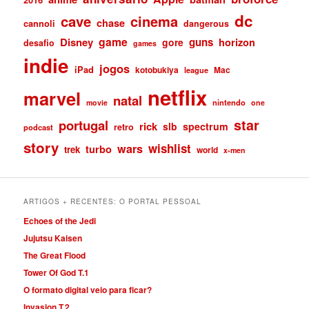
dc
cave
cinema
chase
cannoli
dangerous
game
Disney
guns
gore
horizon
desafio
games
indie
jogos
iPad
kotobukiya
Mac
league
netflix
marvel
natal
nintendo
movie
one
star
portugal
rick
slb
spectrum
retro
podcast
story
wishlist
wars
turbo
trek
world
x-men
ARTIGOS + RECENTES: O PORTAL PESSOAL
Echoes of the Jedi
Jujutsu Kaisen
The Great Flood
Tower Of God T.1
O formato digital veio para ficar?
Invasion T.2