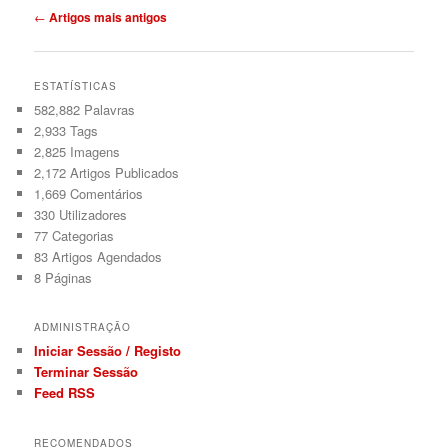
Navegação
←
Artigos mais antigos
de
artigos
ESTATÍSTICAS
582,882 Palavras
2,933
Tags
2,825
Imagens
2,172
Artigos Publicados
1,669
Comentários
330
Utilizadores
77
Categorias
83
Artigos Agendados
8
Páginas
ADMINISTRAÇÃO
Iniciar Sessão / Registo
Terminar Sessão
Feed RSS
RECOMENDADOS