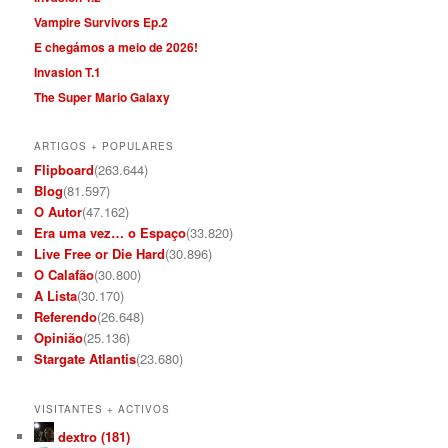
Vampire Survivors Ep.2
E chegámos a meio de 2026!
Invasion T.1
The Super Mario Galaxy
ARTIGOS + POPULARES
Flipboard
(263.644)
Blog
(81.597)
O Autor
(47.162)
Era uma vez… o Espaço
(33.820)
Live Free or Die Hard
(30.896)
O Calafão
(30.800)
A Lista
(30.170)
Referendo
(26.648)
Opinião
(25.136)
Stargate Atlantis
(23.680)
VISITANTES + ACTIVOS
dextro (181)