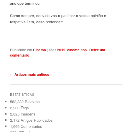
ano que terminou.
Como sempre, convido-vos a partilhar a vossa opinião e
respetiva lista, caso pretendam.
5. Captain Marvel – 75%
Publicado em
Cinema
|
Tags
2019
,
cinema
,
top
|
Deixe um
comentário
Navegação
←
Artigos mais antigos
de
artigos
ESTATÍSTICAS
582,882 Palavras
2,933
Tags
2,825
Imagens
2,172
Artigos Publicados
1,669
Comentários