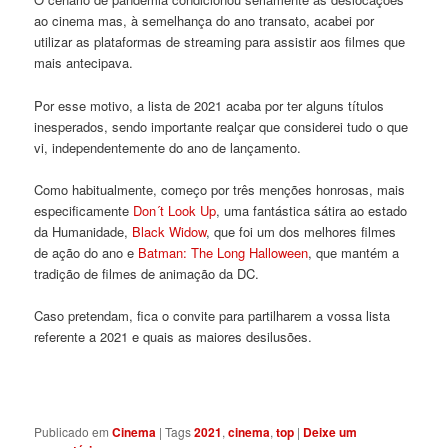
ao cinema mas, à semelhança do ano transato, acabei por
utilizar as plataformas de streaming para assistir aos filmes que
mais antecipava.
Por esse motivo, a lista de 2021 acaba por ter alguns títulos
inesperados, sendo importante realçar que considerei tudo o que
vi, independentemente do ano de lançamento.
Como habitualmente, começo por três menções honrosas, mais
especificamente
Don´t Look Up
, uma fantástica sátira ao estado
da Humanidade,
Black Widow
, que foi um dos melhores filmes
de ação do ano e
Batman: The Long Halloween
, que mantém a
tradição de filmes de animação da DC.
Caso pretendam, fica o convite para partilharem a vossa lista
referente a 2021 e quais as maiores desilusões.
5. Klaus – 77%
Publicado em
Cinema
|
Tags
2021
,
cinema
,
top
|
Deixe um