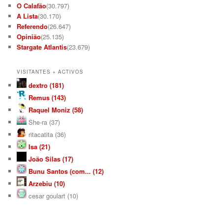
O Calafão
(30.797)
A Lista
(30.170)
Referendo
(26.647)
Opinião
(25.135)
Stargate Atlantis
(23.679)
VISITANTES + ACTIVOS
dextro (181)
Remus (143)
Raquel Moniz (58)
She-ra (37)
ritacatita (36)
Isa (21)
João Silas (17)
Bunu Santos (com... (12)
Arzebiu (10)
cesar goulart (10)