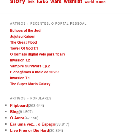
story
wishlist
wars
turbo
trek
world
x-men
ARTIGOS + RECENTES: O PORTAL PESSOAL
Echoes of the Jedi
Jujutsu Kaisen
The Great Flood
Tower Of God T.1
O formato digital veio para ficar?
Invasion T.2
Vampire Survivors Ep.2
E chegámos a meio de 2026!
Invasion T.1
The Super Mario Galaxy
ARTIGOS + POPULARES
Flipboard
(263.644)
Blog
(81.597)
O Autor
(47.156)
Era uma vez… o Espaço
(33.817)
Live Free or Die Hard
(30.894)