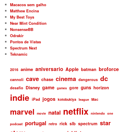
Macacos sem galho
Matthew Encina
My Best Toys
Near Mint Condition
NonsenseBB
Odrakir
Pontos de Vistas
Spectrum Next
Teknamic
aniversario
broforce
Apple
anime
batman
2016
dc
cave
cinema
chase
cannoli
dangerous
game
Disney
guns
gore
horizon
desafio
games
indie
jogos
iPad
kotobukiya
Mac
league
netflix
marvel
natal
nintendo
movie
one
star
portugal
rick
slb
spectrum
retro
podcast