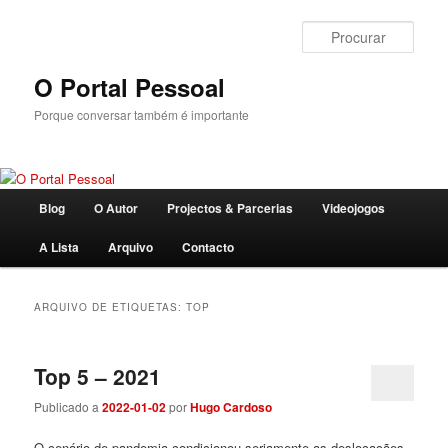
Saltar
Saltar
para
para
Procu
o
o
conteúdo
conteúdo
O Portal Pessoal
primário
secundário
Porque conversar também é importante
Menu
Blog
O Autor
Projectos & Parcerias
Videojogos
principal
A Lista
Arquivo
Contacto
ARQUIVO DE ETIQUETAS:
TOP
Top 5 – 2021
Publicado a
2022-01-02
por
Hugo Cardoso
O cenário de pandemia condicionou seriamente as deslocações