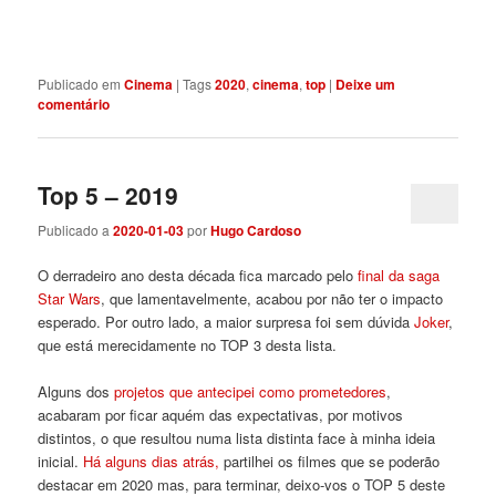
5 . Knives Out – 75%
Publicado em
Cinema
|
Tags
2020
,
cinema
,
top
|
Deixe um
comentário
Top 5 – 2019
Publicado a
2020-01-03
por
Hugo Cardoso
O derradeiro ano desta década fica marcado pelo
final da saga
Star Wars
, que lamentavelmente, acabou por não ter o impacto
esperado. Por outro lado, a maior surpresa foi sem dúvida
Joker
,
que está merecidamente no TOP 3 desta lista.
Alguns dos
projetos que antecipei como prometedores
,
acabaram por ficar aquém das expectativas, por motivos
distintos, o que resultou numa lista distinta face à minha ideia
inicial.
Há alguns dias atrás,
partilhei os filmes que se poderão
destacar em 2020 mas, para terminar, deixo-vos o TOP 5 deste