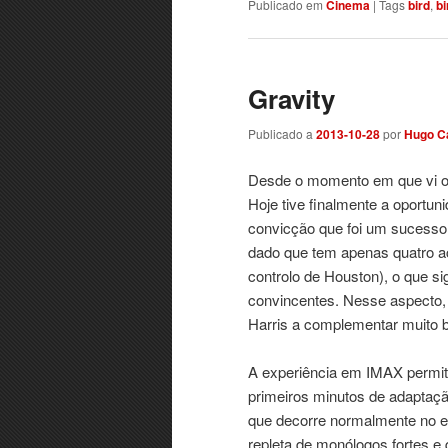
Publicado em
Cinema
|
Tags
bird
,
b
Gravity
Publicado a
2013-10-28
por
Hugo C
Desde o momento em que vi o t
Hoje tive finalmente a oportu
convicção que foi um sucesso.
dado que tem apenas quatro ac
controlo de Houston), o que si
convincentes. Nesse aspecto,
Harris a complementar muito 
A experiência em IMAX permit
primeiros minutos de adaptaç
que decorre normalmente no es
repleta de monólogos fortes e