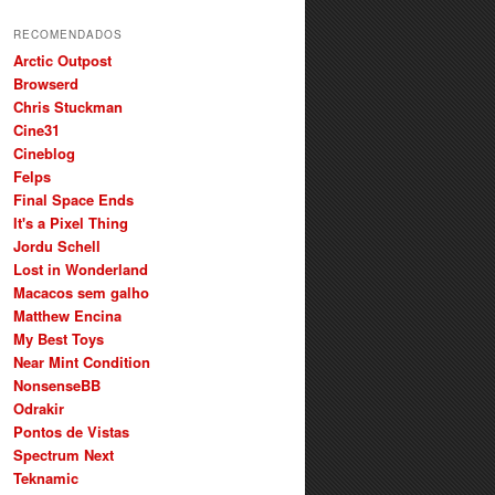
RECOMENDADOS
Arctic Outpost
Browserd
Chris Stuckman
Cine31
Cineblog
Felps
Final Space Ends
It's a Pixel Thing
Jordu Schell
Lost in Wonderland
Macacos sem galho
Matthew Encina
My Best Toys
Near Mint Condition
NonsenseBB
Odrakir
Pontos de Vistas
Spectrum Next
Teknamic