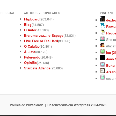
L PESSOAL
ARTIGOS + POPULARES
VISITANTE
Flipboard
(263.644)
dextro
Blog
(81.597)
Remus
O Autor
(47.163)
Raquel
Era uma vez… o Espaço
(33.821)
She-ra
Live Free or Die Hard
(30.896)
ritacat
O Calafão
(30.801)
A Lista
(30.170)
Isa (21
Referendo
(26.648)
João S
Opinião
(25.136)
Bunu S
Stargate Atlantis
(23.680)
Arzebi
cesar g
Política de Privacidade
Desenvolvido em Wordpress 2004-2026