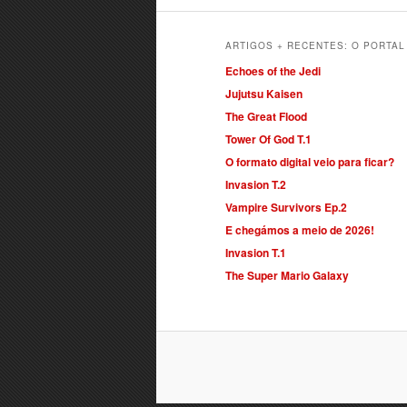
ARTIGOS + RECENTES: O PORTA
Echoes of the Jedi
Jujutsu Kaisen
The Great Flood
Tower Of God T.1
O formato digital veio para ficar?
Invasion T.2
Vampire Survivors Ep.2
E chegámos a meio de 2026!
Invasion T.1
The Super Mario Galaxy