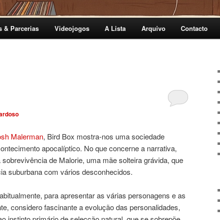
s & Parcerias
Videojogos
A Lista
Arquivo
Contacto
ardoso
osh Malerman
, Bird Box mostra-nos uma sociedade
ontecimento apocalíptico. No que concerne a narrativa,
sobrevivência de Malorie, uma mãe solteira grávida, que
cia suburbana com vários desconhecidos.
abitualmente, para apresentar as várias personagens e as
e, considero fascinante a evolução das personalidades,
ao instinto primário de selecção natural, que se sobrepõe