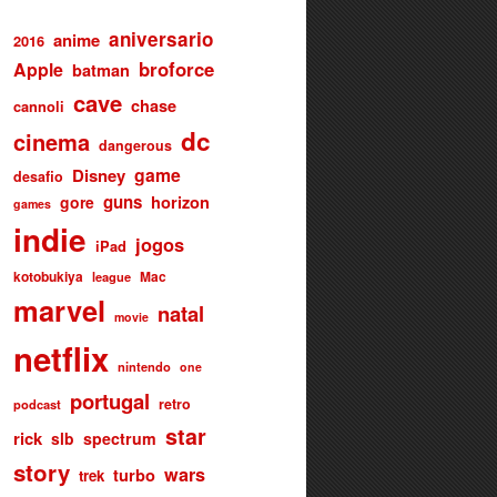
aniversario
anime
2016
broforce
Apple
batman
cave
chase
cannoli
dc
cinema
dangerous
game
Disney
desafio
guns
gore
horizon
games
indie
jogos
iPad
kotobukiya
Mac
league
marvel
natal
movie
netflix
nintendo
one
portugal
retro
podcast
star
rick
slb
spectrum
story
wars
turbo
trek