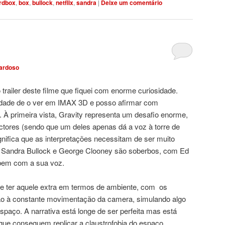
irdbox
,
box
,
bullock
,
netflix
,
sandra
|
Deixe um comentário
ardoso
railer deste filme que fiquei com enorme curiosidade.
nidade de o ver em IMAX 3D e posso afirmar com
 À primeira vista, Gravity representa um desafio enorme,
tores (sendo que um deles apenas dá a voz à torre de
gnifica que as interpretações necessitam de ser muito
 Sandra Bullock e George Clooney são soberbos, com Ed
bem com a sua voz.
e ter aquele extra em termos de ambiente, com os
ão à constante movimentação da camera, simulando algo
paço. A narrativa está longe de ser perfeita mas está
 que conseguem replicar a claustrofobia do espaço