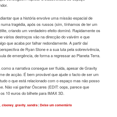
ndor.
adiantar que a história envolve uma missão espacial de
r numa tragédia, após os russos (sim, tínhamos de ter um
élite, criando um verdadeiro efeito dominó. Rapidamente os
e vários destroços vão na direcção do vaivém e que
lgo que acaba por falhar redondamente. A partir daí
erspectiva de Ryan Stone e a sua luta pela sobrevivência,
ula de emergência, de forma a regressar ao Planeta Terra.
como a narrativa consegue ser fluida, apesar de Gravity
ilme de acção. É bem provável que ajude o facto de ser um
e tudo o que está relacionado com o espaço mas não posso
me. Não vai ganhar Óscares (EDIT: oops, parece que
os 10 euros do bilhete para IMAX 3D.
k
,
clooney
,
gravity
,
sandra
|
Deixe um comentário