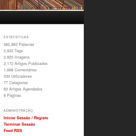
ESTATÍSTICAS
582,882 Palavras
2,933
Tags
2,825
Imagens
2,172
Artigos Publicados
1,668
Comentários
330
Utilizadores
77
Categorias
83
Artigos Agendados
8
Páginas
ADMINISTRAÇÃO
Iniciar Sessão / Registo
Terminar Sessão
Feed RSS