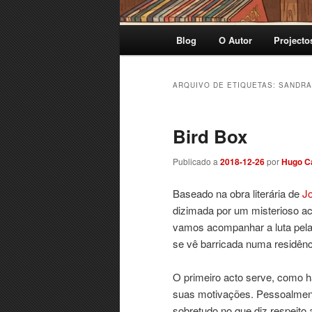
Menu
Blog
O Autor
Projecto
principal
ARQUIVO DE ETIQUETAS:
SANDRA
Bird Box
Publicado a
2018-12-26
por
Hugo C
Baseado na obra literária de
J
dizimada por um misterioso ac
vamos acompanhar a luta pela 
se vê barricada numa residên
O primeiro acto serve, como h
suas motivações. Pessoalment
sobretudo no que diz respeito 