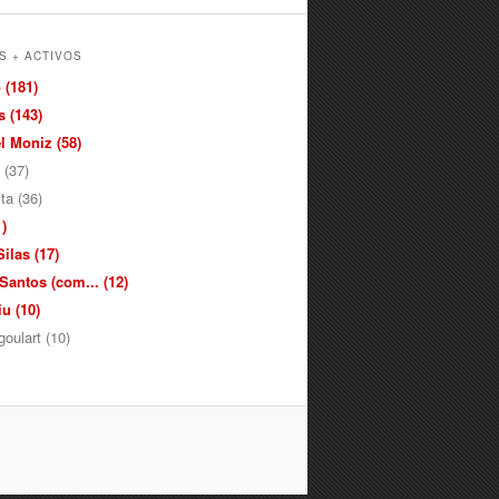
S + ACTIVOS
 (181)
 (143)
 Moniz (58)
 (37)
ita (36)
)
ilas (17)
antos (com... (12)
u (10)
oulart (10)