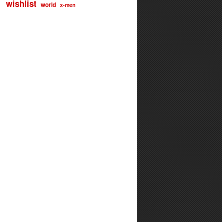
wishlist
world
x-men