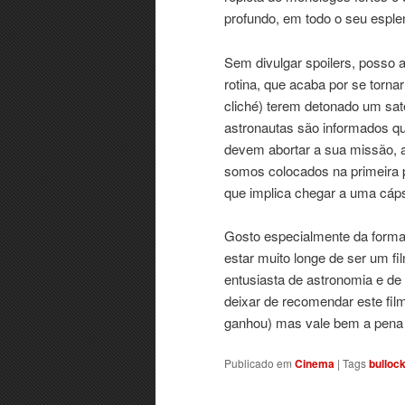
profundo, em todo o seu esple
Sem divulgar spoilers, posso 
rotina, que acaba por se torna
cliché) terem detonado um sat
astronautas são informados qu
devem abortar a sua missão, a
somos colocados na primeira p
que implica chegar a uma cáps
Gosto especialmente da forma 
estar muito longe de ser um f
entusiasta de astronomia e d
deixar de recomendar este fil
ganhou) mas vale bem a pena 
Publicado em
Cinema
|
Tags
bulloc