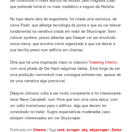
ser construído o maior edifício do Mundo, pelo magnata Zhao,
que pretende torná-lo no mais mediático e seguro da História.
No topo desta obra de engenharia, foi criada uma estrutura, de
nome Pearl, que alberga tecnologia de ponta e que se vai relevar
fundamental na narrativa criada em redor de Skyscraper. Sem
colocar spoilers, posso adiantar que Sawyer vai ser envolvido
numa trama, que envolve crime organizado e que vai deixar a
sua família presa num edifício em chamas.
Diria que há uma inspiração clara no clássico
Towering Inferno
,
com uma pitada de Die Hard nalgumas ideias. Está longe de ser
uma produção memorável mas consegue entreter-nos, apesar de
ter uma narrativa algo previsível.
Dwayne Johnson volta a ser muito competente e foi interessante
rever Neve Campbell, num filme que tem uma cena épica, com
um salto monstruoso para o edifício, algo que devem ter
constatado no trailer. Sugiro expectativas moderadas caso
estejam interessados em ver Skyscraper.
Publicado em
Cinema
|
Tags
rock
,
scraper
,
sky
,
skyscraper
|
Deixe