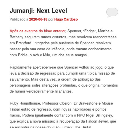
Jumanji: Next Level
Publicado a
2020-06-18
por
Hugo Cardoso
Após os eventos do filme anterior
, Spencer, “Fridge”, Martha e
Bethany seguiram rumos distintos, mas resolvem reencontrar-se
em Brantford. Intrigados pela ausência de Spencer, resolvem
passar pela sua casa de infância, onde travam conhecimento
com Eddie, o avô e Milo, um dos seus amigos.
Rapidamente apercebem-se que Spencer voltou ao jogo, o que
leva à decisão de regressar, para cumprir uma típica missão de
salvamento. Mas desta vez, a ordem de atribuição das
personagens sofre alterações profundas, o que origina momentos
de humor verdadeiramente hilariantes.
Ruby Roundhouse, Professor Oberon, Dr Bravestone e Mouse
Finbar estão de regresso, com novas habilidades e pontos
fracos. Podem igualmente contar com o NPC Nigel Billingsley,
que explica a nova missão: a recuperação da Falcon Jewel, que
se encontra na posse do vilão Jurgen, The Brutal.