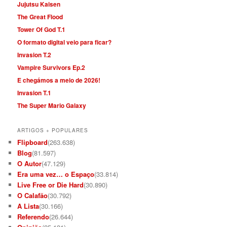
Jujutsu Kaisen
The Great Flood
Tower Of God T.1
O formato digital veio para ficar?
Invasion T.2
Vampire Survivors Ep.2
E chegámos a meio de 2026!
Invasion T.1
The Super Mario Galaxy
ARTIGOS + POPULARES
Flipboard
(263.638)
Blog
(81.597)
O Autor
(47.129)
Era uma vez… o Espaço
(33.814)
Live Free or Die Hard
(30.890)
O Calafão
(30.792)
A Lista
(30.166)
Referendo
(26.644)