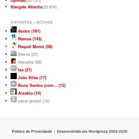
Opinião
(25.131)
Stargate Atlantis
(23.674)
VISITANTES + ACTIVOS
dextro (181)
Remus (143)
Raquel Moniz (58)
She-ra (37)
ritacatita (36)
Isa (21)
João Silas (17)
Bunu Santos (com... (12)
Arzebiu (10)
cesar goulart (10)
Política de Privacidade
Desenvolvido em Wordpress 2004-2026