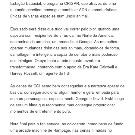
Estação Espacial, o programa CRISPR, que através de uma
mutação genética, consegue combinar ADN e características
únicas de várias espécies num único animal.
Escusado será dizer que tudo vai correr pelo pior, quando uma
cápsula com recipientes do vírus cair no Norte da América,
contaminando um lobo, um crocodilo e George. As mutações
operam mudanças drásticas nos animais, dotando-os de força,
camuflagem e inteligência capaz de derrotar o mais poderoso
dos inimigos. Okoye tenta a todo o custo reverter a
transformação, contando com o apoio da Dra Kate Caldwell e
Harvey Russell, um agente do FBI.
As cenas de CGI estão bem conseguidas e a narrativa apesar de
básica, consegue adicionar algum humor e gerar empatia para
com as personagens, especialmente George e David. Está longe
de ser um filme que recomende mas consegue proporcionar
momentos de entretenimento puro.
Nota final para o fan service, ao colocarem, como pano de fundo,
uma arcade machine de Rampage, nas cenas filmadas no