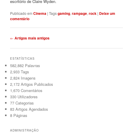
escritório de Claire Wyden.
Publicado em
Cinema
|
Tags
gaming
,
rampage
,
rock
|
Deixe um
comentário
Navegação
←
Artigos mais antigos
de
artigos
ESTATÍSTICAS
582,882 Palavras
2,933
Tags
2,824
Imagens
2,172
Artigos Publicados
1,670
Comentários
330
Utilizadores
77
Categorias
83
Artigos Agendados
8
Páginas
ADMINISTRAÇÃO