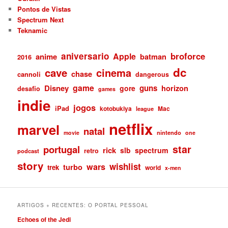
Pontos de Vistas
Spectrum Next
Teknamic
aniversario
broforce
Apple
anime
batman
2016
dc
cave
cinema
chase
cannoli
dangerous
game
Disney
guns
gore
horizon
desafio
games
indie
jogos
iPad
kotobukiya
Mac
league
netflix
marvel
natal
nintendo
movie
one
star
portugal
rick
slb
spectrum
retro
podcast
story
wishlist
wars
turbo
trek
world
x-men
ARTIGOS + RECENTES: O PORTAL PESSOAL
Echoes of the Jedi