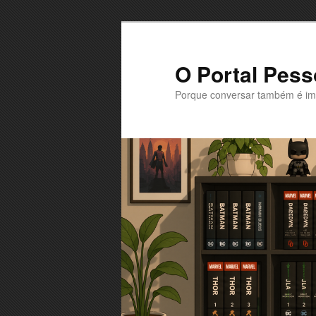
Saltar
Saltar
para
para
o
o
O Portal Pess
conteúdo
conteúdo
Porque conversar também é im
primário
secundário