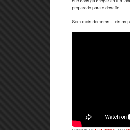
que consiga chegar ao fim, da
preparado para o desafio.
Sem mais demoras… eis os pri
Publicado em
|
Tags