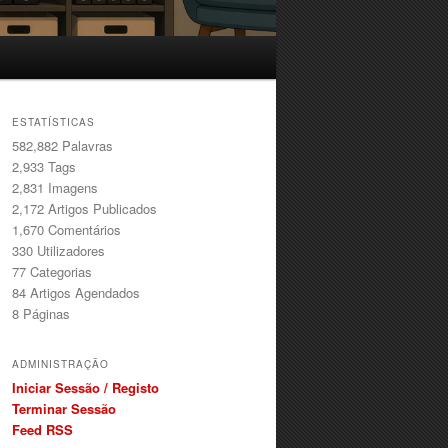
ESTATÍSTICAS
582,882 Palavras
2,933
Tags
2,831
Imagens
2,172
Artigos Publicados
1,670
Comentários
330
Utilizadores
77
Categorias
84
Artigos Agendados
8
Páginas
ADMINISTRAÇÃO
Iniciar Sessão / Registo
Terminar Sessão
Feed RSS