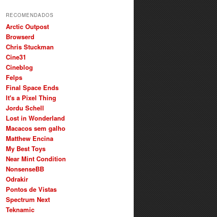
RECOMENDADOS
Arctic Outpost
Browserd
Chris Stuckman
Cine31
Cineblog
Felps
Final Space Ends
It's a Pixel Thing
Jordu Schell
Lost in Wonderland
Macacos sem galho
Matthew Encina
My Best Toys
Near Mint Condition
NonsenseBB
Odrakir
Pontos de Vistas
Spectrum Next
Teknamic