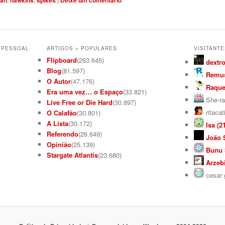
an
hawkins
spikes
Deixe um comentário
L PESSOAL
ARTIGOS + POPULARES
VISITANTE
Flipboard
(263.645)
dextro
Blog
(81.597)
Remus
O Autor
(47.176)
Raquel
Era uma vez… o Espaço
(33.821)
She-ra
Live Free or Die Hard
(30.897)
ritacat
O Calafão
(30.801)
A Lista
(30.172)
Isa (21
Referendo
(26.649)
João S
Opinião
(25.139)
Bunu S
Stargate Atlantis
(23.680)
Arzebi
cesar g