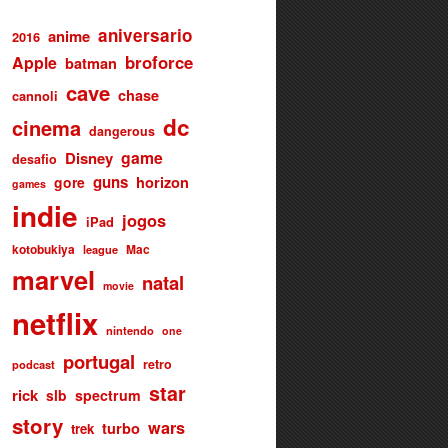
aniversario
anime
2016
broforce
Apple
batman
cave
chase
cannoli
dc
cinema
dangerous
game
Disney
desafio
guns
gore
horizon
games
indie
jogos
iPad
kotobukiya
Mac
league
marvel
natal
movie
netflix
nintendo
one
portugal
retro
podcast
star
rick
slb
spectrum
story
wars
turbo
trek