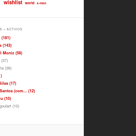
wishlist
world
x-men
S + ACTIVOS
 (181)
 (143)
 Moniz (58)
 (37)
ita (36)
)
ilas (17)
antos (com... (12)
u (10)
oulart (10)