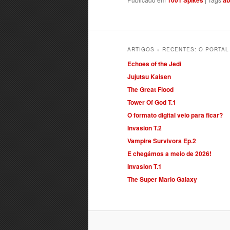
1001 Spikes
ab
ARTIGOS + RECENTES: O PORTA
Echoes of the Jedi
Jujutsu Kaisen
The Great Flood
Tower Of God T.1
O formato digital veio para ficar?
Invasion T.2
Vampire Survivors Ep.2
E chegámos a meio de 2026!
Invasion T.1
The Super Mario Galaxy