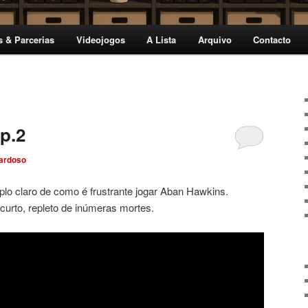
s & Parcerias
Videojogos
A Lista
Arquivo
Contacto
p.2
ardoso
lo claro de como é frustrante jogar Aban Hawkins.
urto, repleto de inúmeras mortes.