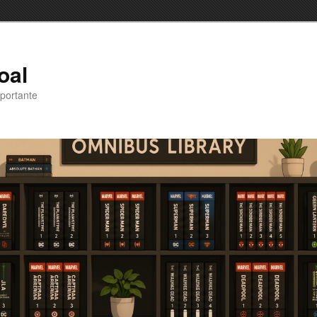
oal
portante