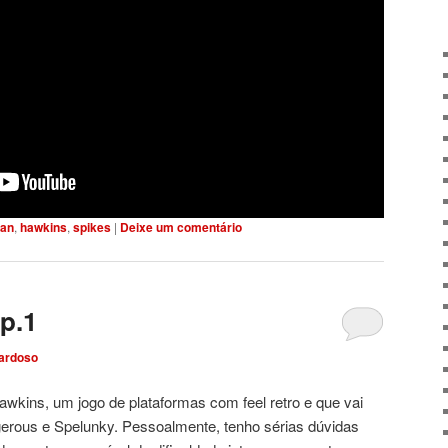
an
,
hawkins
,
spikes
|
Deixe um comentário
p.1
ardoso
awkins, um jogo de plataformas com feel retro e que vai
gerous e Spelunky. Pessoalmente, tenho sérias dúvidas