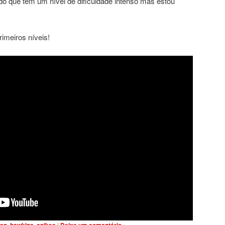
do que tem um nível de dificuldade intenso mas estou
meiros níveis!
,
,
|