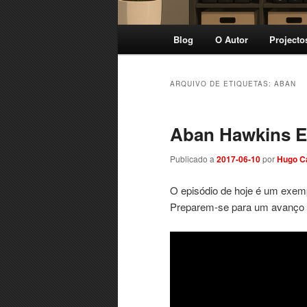
Menu
Blog
O Autor
Projecto
principal
ARQUIVO DE ETIQUETAS:
ABAN
Aban Hawkins E
Publicado a
2017-06-10
por
Hugo C
O episódio de hoje é um exemp
Preparem-se para um avanço c