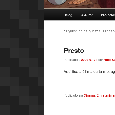
Menu
Blog
O Autor
Projecto
principal
ARQUIVO DE ETIQUETAS:
PRESTO
Presto
Publicado a
2008-07-31
por
Hugo C
Aqui fica a última curta-metr
Publicado em
Cinema
,
Entretenime