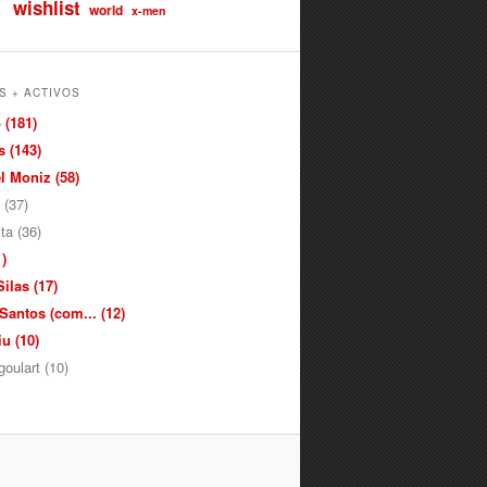
wishlist
world
x-men
S + ACTIVOS
 (181)
 (143)
 Moniz (58)
 (37)
ita (36)
)
ilas (17)
antos (com... (12)
u (10)
oulart (10)