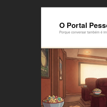
Saltar
Saltar
para
para
o
o
O Portal Pess
conteúdo
conteúdo
Porque conversar também é im
primário
secundário