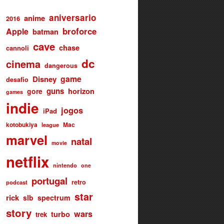
aniversario
anime
2016
broforce
Apple
batman
cave
chase
cannoli
dc
cinema
dangerous
game
Disney
desafio
guns
gore
horizon
games
indie
jogos
iPad
kotobukiya
Mac
league
marvel
natal
movie
netflix
nintendo
one
portugal
retro
podcast
star
rick
slb
spectrum
story
wars
turbo
trek