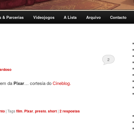
s & Parcerias
Videojogos
A Lista
Arquivo
Contacto
2
ardoso
agem da
Pixar
… cortesia do
Cineblog.
nto
|
Tags
film
,
Pixar
,
presto
,
short
|
2
respostas