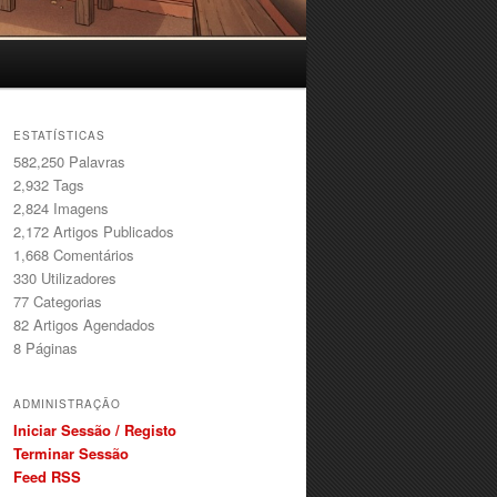
ESTATÍSTICAS
582,250 Palavras
2,932
Tags
2,824
Imagens
2,172
Artigos Publicados
1,668
Comentários
330
Utilizadores
77
Categorias
82
Artigos Agendados
8
Páginas
ADMINISTRAÇÃO
Iniciar Sessão / Registo
Terminar Sessão
Feed RSS