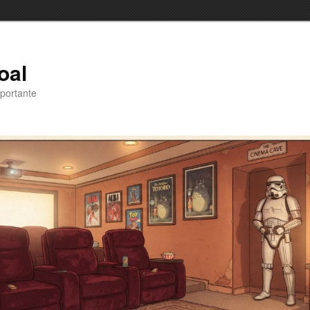
oal
portante