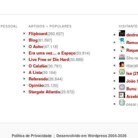
L PESSOAL
ARTIGOS + POPULARES
VISITANTE
Flipboard
(263.637)
dextro
Blog
(81.597)
Remus
O Autor
(47.118)
Raquel
Era uma vez… o Espaço
(33.814)
She-ra
Live Free or Die Hard
(30.889)
ritacat
O Calafão
(30.791)
A Lista
(30.164)
Isa (21
Referendo
(26.644)
João S
Opinião
(25.130)
Bunu S
Stargate Atlantis
(23.672)
Arzebi
cesar g
Política de Privacidade
Desenvolvido em Wordpress 2004-2026