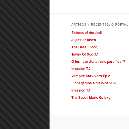
ARTIGOS + RECENTES: O PORTA
Echoes of the Jedi
Jujutsu Kaisen
The Great Flood
Tower Of God T.1
O formato digital veio para ficar?
Invasion T.2
Vampire Survivors Ep.2
E chegámos a meio de 2026!
Invasion T.1
The Super Mario Galaxy