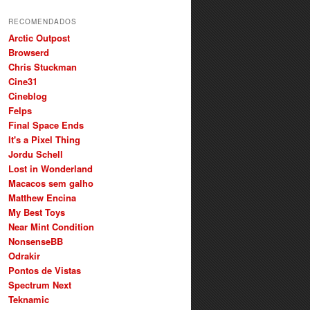
RECOMENDADOS
Arctic Outpost
Browserd
Chris Stuckman
Cine31
Cineblog
Felps
Final Space Ends
It's a Pixel Thing
Jordu Schell
Lost in Wonderland
Macacos sem galho
Matthew Encina
My Best Toys
Near Mint Condition
NonsenseBB
Odrakir
Pontos de Vistas
Spectrum Next
Teknamic